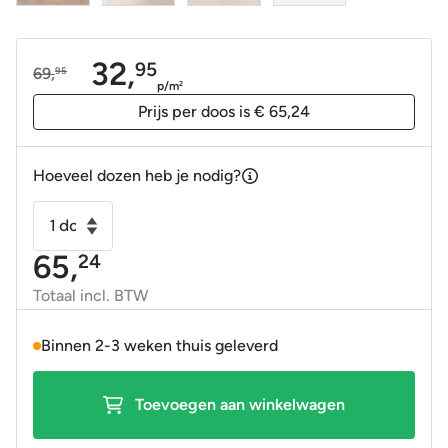
32,
95
69,
95
Oorspronkelijke
Huidige
p/m
2
prijs
prijs
Prijs per doos is € 65,24
was:
is:
69,95.
32,95.
Hoeveel dozen heb je nodig?
Vloertegel
-
65,
24
Wandtegel
Clays
Totaal incl. BTW
taupe
100x100
Binnen 2-3 weken thuis geleverd
gerectificeerd
R10
Toevoegen aan winkelwagen
aantal