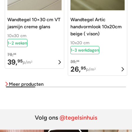
Wandtegel 10×30 cm VT
Wandtegel Artic
jasmijn creme glans
handvormlook 10x20cm
beige ( vison)
10x30 cm
10x20 cm
1-2 weken
1-3 werkdagen
78,
65
39,
95
39,
Oorspronkelijke
Huidige
95
p/m
2
26,
95
Oorspronkelijke
Huidige
p/m
prijs
prijs
2
prijs
prijs
was:
is:
Meer producten
was:
is:
78,65.
39,95.
39,95.
26,95.
Volg ons
@tegelsinhuis