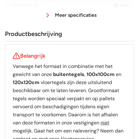
Dikte (circa)
10 mm
Meer specificaties
Afmeting (circa)
100x100 cm
Productbeschrijving
Antislipwaarde
R9
Belangrijk
Glans / Mat
Mat
Vanwege het formaat in combinatie met het
gewicht van onze
buitentegels
,
100x100cm
en
Gerectificeerd
Ja
120x120cm
vloertegels zijn deze uitsluitend
beschikbaar om te laten leveren. Grootformaat
Vorstbestendig
Ja
tegels worden speciaal verpakt en op pallets
vervoerd om beschadigingen tijdens eigen
Sortering
1e keus
transport te voorkomen. Daarom is het afhalen
van deze formaten in onze vestigingen
niet
mogelijk. Gaat het om een nalevering? Neem dan
Craquelé
Nee
contact op met onze klantenservice.