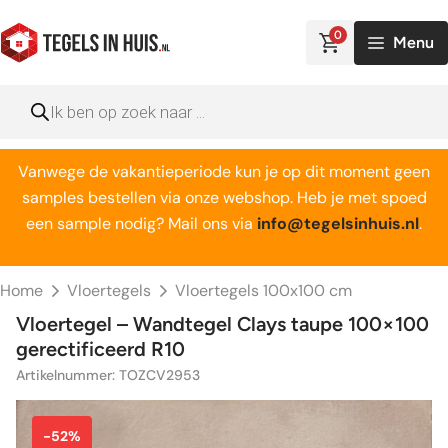
Ga
naar
0
Menu
de
inhoud
Producten
zoeken
Vanwege de vakantieperiode kun je op dit moment geen
samples bestellen via onze webshop. Heb je met spoed
een sample nodig? Mail ons via
info@tegelsinhuis.nl
.
Home
Vloertegels
Vloertegels 100x100 cm
Vloertegel – Wandtegel Clays taupe 100×100
gerectificeerd R10
Artikelnummer: TOZCV2953
-52%