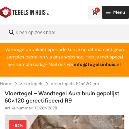
Ga
naar
0
Menu
de
inhoud
Producten
zoeken
Vanwege de vakantieperiode kun je op dit moment geen
samples bestellen via onze webshop. Heb je met spoed
een sample nodig? Mail ons via
info@tegelsinhuis.nl
.
Home
Vloertegels
Vloertegels 60x120 cm
Vloertegel – Wandtegel Aura bruin gepolijst
60×120 gerectificeerd R9
Artikelnummer: TOZCV2878
-52%