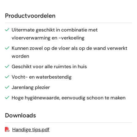
Afmeting (circa)
60x120 cm
Productvoordelen
Glans / Mat
Glans
Uitermate geschikt in combinatie met
vloerverwarming en -verkoeling
Gerectificeerd
Ja
Kunnen zowel op de vloer als op de wand verwerkt
worden
Vorstbestendig
Ja
Geschikt voor alle ruimtes in huis
Sortering
1e keus
Vocht- en waterbestendig
Jarenlang plezier
Craquelé
Nee
Hoge hygiënewaarde, eenvoudig schoon te maken
Geschikt voor vloerverwarming
Ja
Downloads
Handige tips.pdf