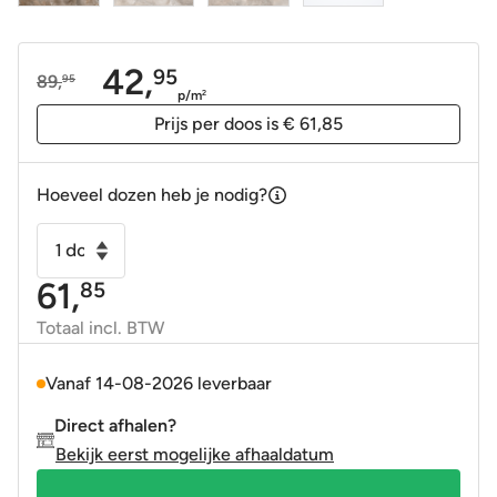
42,
95
89,
95
Oorspronkelijke
Huidige
p/m
2
prijs
prijs
Prijs per doos is € 61,85
was:
is:
89,95.
42,95.
Hoeveel dozen heb je nodig?
Vloertegel
-
61,
85
Wandtegel
Aura
Totaal incl. BTW
bruin
gepolijst
Vanaf 14-08-2026 leverbaar
60x120
Direct afhalen?
gerectificeerd
Bekijk eerst mogelijke afhaaldatum
R9
aantal