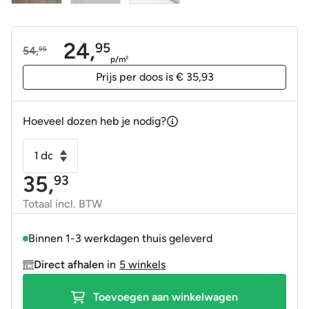
24,
95
54,
95
Oorspronkelijke
Huidige
p/m
2
prijs
prijs
Prijs per doos is € 35,93
was:
is:
54,95.
24,95.
Hoeveel dozen heb je nodig?
Vloertegel
-
35,
93
Wandtegel
Lecco
Totaal incl. BTW
Mocca
60x60
Binnen 1-3 werkdagen thuis geleverd
gerectificeerd
Direct afhalen
in
5 winkels
met
slip-
Toevoegen aan winkelwagen
stop