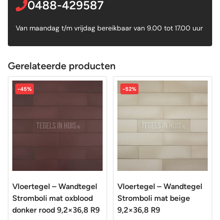
0488-429587
Van maandag t/m vrijdag bereikbaar van 9.00 tot 17.00 uur
Gerelateerde producten
-45%
-52%
Vloertegel – Wandtegel
Vloertegel – Wandtegel
Stromboli mat oxblood
Stromboli mat beige
donker rood 9,2×36,8 R9
9,2×36,8 R9