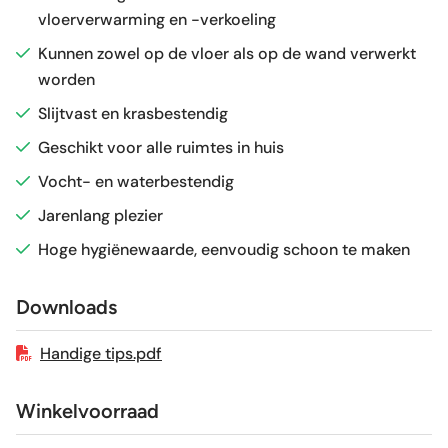
vloerverwarming en -verkoeling
Glans / Mat
Mat
Kunnen zowel op de vloer als op de wand verwerkt
worden
Gerectificeerd
Ja
Slijtvast en krasbestendig
Vorstbestendig
Ja
Geschikt voor alle ruimtes in huis
Vocht- en waterbestendig
Sortering
1e keus
Jarenlang plezier
Hoge hygiënewaarde, eenvoudig schoon te maken
Craquelé
Nee
Downloads
Geschikt voor vloerverwarming
Ja
Handige tips.pdf
Winkelvoorraad