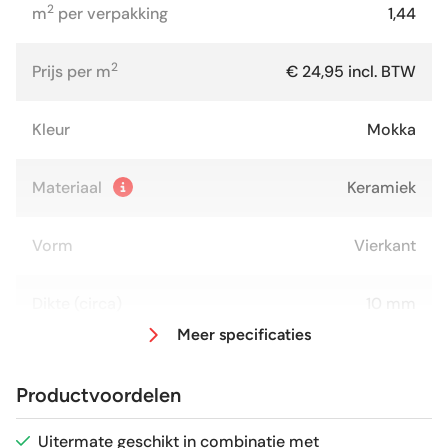
2
m
per verpakking
1,44
2
Prijs per m
€ 24,95 incl. BTW
Kleur
Mokka
Materiaal
Keramiek
Vorm
Vierkant
Dikte (circa)
10 mm
Meer specificaties
Afmeting (circa)
60x60 cm
Productvoordelen
Antislipwaarde
R11
Uitermate geschikt in combinatie met