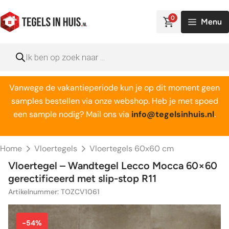
Ga
naar
0
Menu
de
inhoud
Producten
zoeken
Vanwege de vakantieperiode kun je op dit moment geen
samples bestellen via onze webshop. Heb je met spoed
een sample nodig? Mail ons via
info@tegelsinhuis.nl
.
Home
Vloertegels
Vloertegels 60x60 cm
Vloertegel – Wandtegel Lecco Mocca 60×60
gerectificeerd met slip-stop R11
Artikelnummer: TOZCV1061
-54%