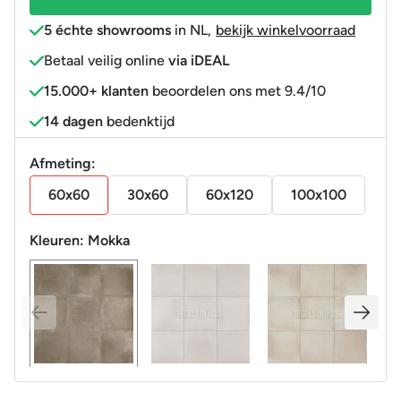
R11
5 échte showrooms
in NL
,
bekijk winkelvoorraad
aantal
Betaal veilig online
via iDEAL
15.000+ klanten
beoordelen ons met 9.4/10
14 dagen
bedenktijd
Afmeting:
60x60
30x60
60x120
100x100
Kleuren:
Mokka