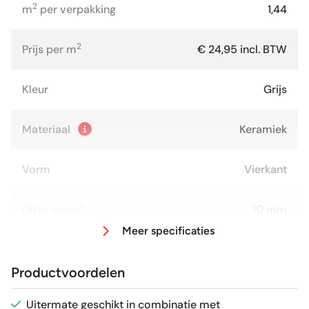
2
m
per verpakking
1,44
2
Prijs per m
€ 24,95 incl. BTW
Kleur
Grijs
Materiaal
Keramiek
Vorm
Vierkant
Dikte (circa)
10 mm
Meer specificaties
Afmeting (circa)
60x60 cm
Productvoordelen
Antislipwaarde
R11
Uitermate geschikt in combinatie met