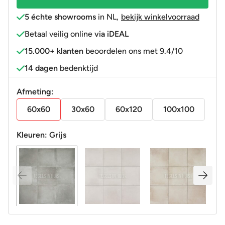
stop
5 échte showrooms
in NL
,
bekijk winkelvoorraad
R11
Betaal veilig online
via iDEAL
aantal
15.000+ klanten
beoordelen ons met 9.4/10
14 dagen
bedenktijd
Afmeting:
60x60
30x60
60x120
100x100
Kleuren:
Grijs