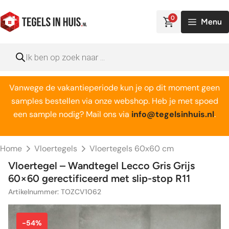
Ga
naar
0
Menu
de
inhoud
Producten
zoeken
Vanwege de vakantieperiode kun je op dit moment geen
samples bestellen via onze webshop. Heb je met spoed
een sample nodig? Mail ons via
info@tegelsinhuis.nl
.
Home
Vloertegels
Vloertegels 60x60 cm
Vloertegel – Wandtegel Lecco Gris Grijs
60×60 gerectificeerd met slip-stop R11
Artikelnummer: TOZCV1062
-54%