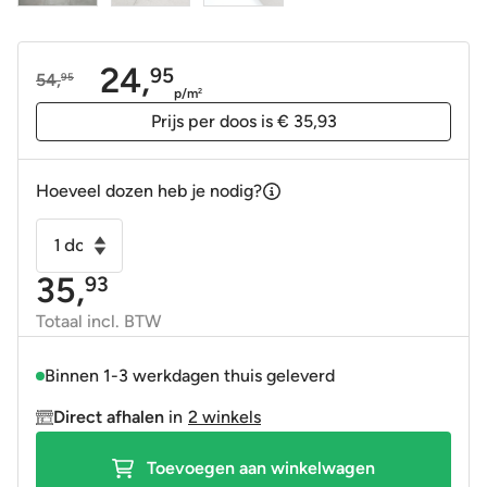
24,
95
54,
95
Oorspronkelijke
Huidige
p/m
2
prijs
prijs
Prijs per doos is € 35,93
was:
is:
54,95.
24,95.
Hoeveel dozen heb je nodig?
Vloertegel
-
35,
93
Wandtegel
Lecco
Totaal incl. BTW
Gris
Grijs
Binnen 1-3 werkdagen thuis geleverd
60x60
Direct afhalen
in
2 winkels
gerectificeerd
met
Toevoegen aan winkelwagen
slip-