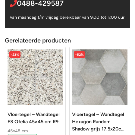
0488-429587
Van maandag t/m vrijdag bereikbaar van 9.00 tot 17.00 uur
Gerelateerde producten
-23%
-52%
Vloertegel – Wandtegel
Vloertegel – Wandtegel
FS Ofelia 45×45 cm R9
Hexagon Random
Shadow grijs 17,5x20cm
45x45 cm