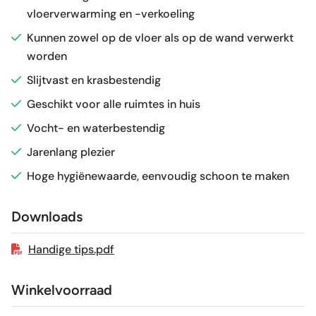
vloerverwarming en -verkoeling
Glans / Mat
Mat
Kunnen zowel op de vloer als op de wand verwerkt
worden
Gerectificeerd
Ja
Slijtvast en krasbestendig
Vorstbestendig
Ja
Geschikt voor alle ruimtes in huis
Vocht- en waterbestendig
Sortering
1e keus
Jarenlang plezier
Hoge hygiënewaarde, eenvoudig schoon te maken
Craquelé
Nee
Downloads
Geschikt voor vloerverwarming
Ja
Handige tips.pdf
Winkelvoorraad