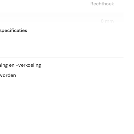
Rechthoek
8 mm
specificaties
9,2x36,8 cm
R9
ing en -verkoeling
mat
 worden
Nee
Ja
1e keus