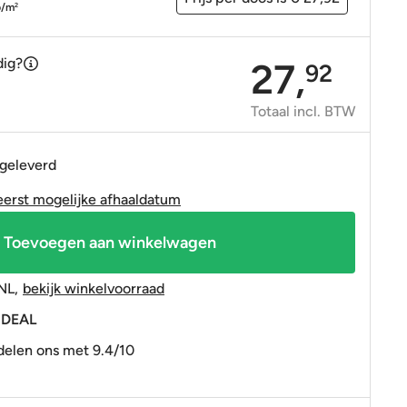
OP=OP tegels
OP=OP tegels
p/m
2
dig?
27,
92
Totaal incl. BTW
 geleverd
eerst mogelijke afhaaldatum
Toevoegen aan winkelwagen
NL
,
bekijk winkelvoorraad
 iDEAL
elen ons met 9.4/10