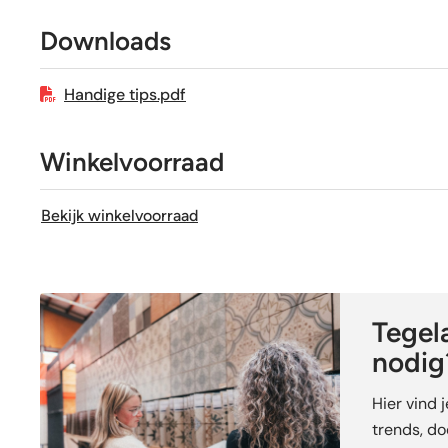
Craquelé
Downloads
Geschikt voor vloerverwarming
Handige tips.pdf
Winkelvoorraad
Bekijk winkelvoorraad
Tegela
nodig
Hier vind 
trends, doe