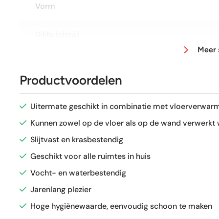
Vorm
Dikte (circa)
Meer 
Afmeting (circa)
Productvoordelen
Antislipwaarde
Uitermate geschikt in combinatie met vloerverwarm
Glans / Mat
Kunnen zowel op de vloer als op de wand verwerkt
Slijtvast en krasbestendig
Gerectificeerd
Geschikt voor alle ruimtes in huis
Vocht- en waterbestendig
Vorstbestendig
Jarenlang plezier
Sortering
Hoge hygiënewaarde, eenvoudig schoon te maken