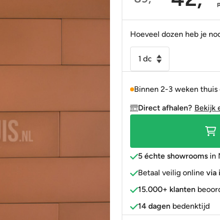
Oorspronkelijke
Huidige
Portugees
Decortegels
Taupe
Blauw
prijs
prijs
was:
is:
Anti-slip
» Alle stijlen
Bruin
Roze
Hoeveel dozen heb je no
89,95.
42,95.
» Alle stijlen
» Alle kleuren
Rood
Vloertegel
-
Goud
Wandtegel
» Alle kleuren
Binnen 2-3 weken thuis
Stromboli
mat
Direct afhalen?
Bekijk 
canyon
licht
rood
9,2x36,8
5 échte showrooms
in 
R9
Betaal veilig online
via
aantal
15.000+ klanten
beoord
14 dagen
bedenktijd