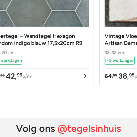
oertegel – Wandtegel Hexagon
Vintage Vloe
ndom Indigo blauw 17,5x20cm R9
Artisan Dame
5x20 cm
33x33 cm
 werkdagen
1-3 werkdagen
42,
38,
95
95
,
64,
85
95
p/m
2
rspronkelijke
idige
Oorspron
Huidige
ijs
ijs
prijs
prijs
as:
:
was:
is:
,85.
,95.
64,95.
38,95.
Volg ons
@tegelsinhuis