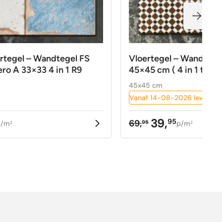
rtegel – Wandtegel FS
Vloertegel – Wandtege
ro A 33×33 4 in 1 R9
45×45 cm ( 4 in 1 tegel
45x45 cm
Vanaf 14-08-2026 leverbaa
39,
95
69,
95
p/m
p/m
2
2
kelijke
Oorspronkelijke
Huidige
prijs
prijs
was:
is:
69,95.
39,95.