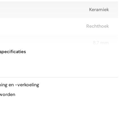
Keramiek
Rechthoek
8.7 mm
specificaties
60x120 cm
R11
ing en -verkoeling
Mat
 worden
Ja
Ja