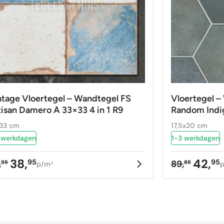
ntage Vloertegel – Wandtegel FS
Vloertegel 
tisan Damero A 33×33 4 in 1 R9
Random Indi
33 cm
17,5x20 cm
 werkdagen
1-3 werkdagen
38,
42,
95
95
,
89,
95
85
p/m
2
rspronkelijke
idige
Oorspron
Huidige
ijs
ijs
prijs
prijs
as:
:
was:
is:
,95.
,95.
89,85.
42,95.