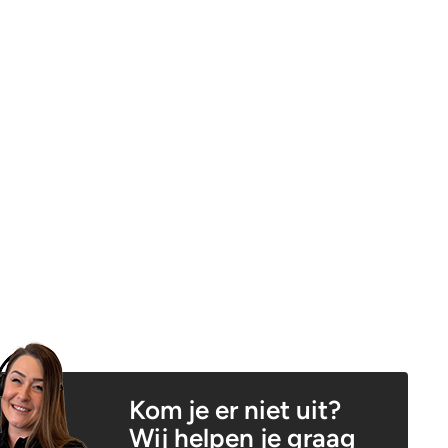
Kom je er niet uit?
Wij helpen je graag