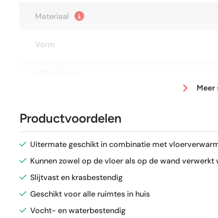
Materiaal
Vorm
Dikte (circa)
Meer 
Afmeting (circa)
Productvoordelen
Antislipwaarde
Uitermate geschikt in combinatie met vloerverwarm
Glans / Mat
Kunnen zowel op de vloer als op de wand verwerkt
Slijtvast en krasbestendig
Gerectificeerd
Geschikt voor alle ruimtes in huis
Vocht- en waterbestendig
Vorstbestendig