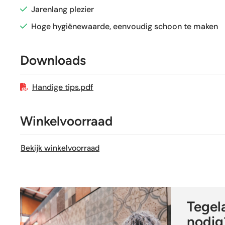
Jarenlang plezier
Sortering
Hoge hygiënewaarde, eenvoudig schoon te maken
Craquelé
Downloads
Geschikt voor vloerverwarming
Handige tips.pdf
Winkelvoorraad
Bekijk winkelvoorraad
Tegela
nodig