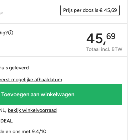
OP=OP tegels
OP=OP tegels
Prijs per doos is € 45,69
m
2
dig?
45,
69
Totaal incl. BTW
huis geleverd
eerst mogelijke afhaaldatum
Toevoegen aan winkelwagen
NL
,
bekijk winkelvoorraad
 iDEAL
elen ons met 9.4/10