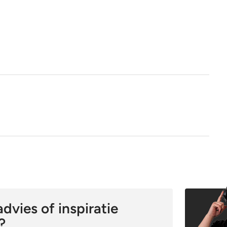
1e keus
Nee
Ja
dvies of inspiratie
?