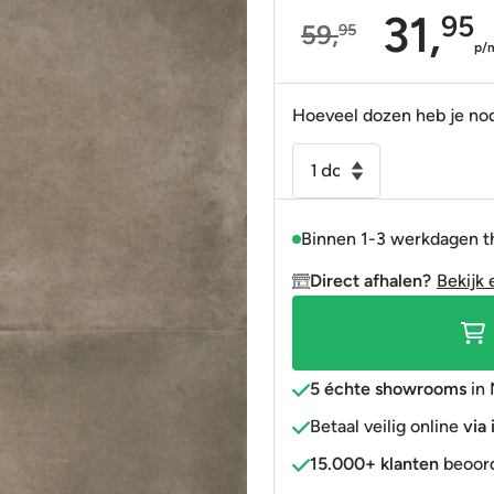
31,
95
59,
95
Portugees
Decortegels
Taupe
Blauw
Oorspronkelijke
Huidige
p/
Anti-slip
» Alle stijlen
Bruin
Roze
prijs
prijs
was:
is:
Hoeveel dozen heb je no
» Alle stijlen
» Alle kleuren
Rood
59,95.
31,95.
Vloertegel
Goud
-
» Alle kleuren
Wandtegel
Binnen 1-3 werkdagen t
Lecco
mocca
Direct afhalen?
Bekijk 
60x120
met
slip-
stop
5 échte showrooms
in 
R11
Betaal veilig online
via
gerectificeerd
15.000+ klanten
beoord
aantal