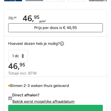
46,
95
79,
95
Oorspronkelijke
Huidige
p/m
2
prijs
prijs
Prijs per doos is € 46,95
was:
is:
79,95.
46,95.
Hoeveel dozen heb je nodig?
Handvorm
wandtegel
46,
95
13x13
donker
Totaal incl. BTW
blauw
soft
Binnen 2-3 weken thuis geleverd
glans
Direct afhalen?
aantal
Bekijk eerst mogelijke afhaaldatum