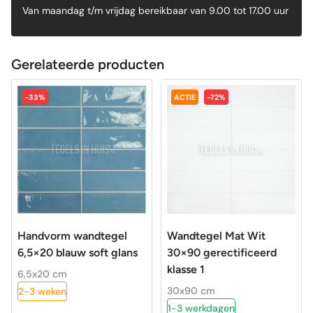
Van maandag t/m vrijdag bereikbaar van 9.00 tot 17.00 uur
Gerelateerde producten
-33%
ACTIE
-72%
Handvorm wandtegel
Wandtegel Mat Wit
6,5×20 blauw soft glans
30×90 gerectificeerd
klasse 1
6,5x20 cm
30x90 cm
2-3 weken
1-3 werkdagen