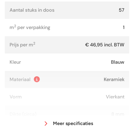
Aantal stuks in doos
57
2
m
per verpakking
1
2
Prijs per m
€ 46,95 incl. BTW
Kleur
Blauw
Materiaal
Keramiek
Vorm
Vierkant
Dikte (circa)
8 mm
Meer specificaties
Afmeting (circa)
13x13 cm