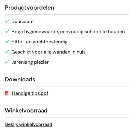
Productvoordelen
Glans / Mat
Glans
Duurzaam
Hoge hygiënewaarde, eenvoudig schoon te houden
Gerectificeerd
Nee
Hitte- en vochtbestendig
Vorstbestendig
Nee
Geschikt voor alle wanden in huis
Jarenlang plezier
Sortering
1e keus
Downloads
Craquelé
Nee
Handige tips.pdf
Winkelvoorraad
Bekijk winkelvoorraad