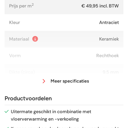
2
Prijs per m
€ 49,95 incl. BTW
Kleur
Antraciet
Materiaal
Keramiek
Vorm
Rechthoek
Dikte (circa)
9.5 mm
Meer specificaties
Afmeting (circa)
30x60 cm
Productvoordelen
Glans / Mat
Mat
Uitermate geschikt in combinatie met
vloerverwarming en -verkoeling
Gerectificeerd
Ja