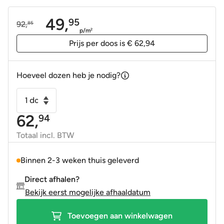
49,
95
92,
85
Oorspronkelijke
Huidige
p/m
2
prijs
prijs
Prijs per doos is € 62,94
was:
is:
92,85.
49,95.
Hoeveel dozen heb je nodig?
Wandtegel
tower
62,
94
zwart
muretto
Totaal incl. BTW
30x60
aantal
Binnen 2-3 weken thuis geleverd
Direct afhalen?
Bekijk eerst mogelijke afhaaldatum
Toevoegen aan winkelwagen