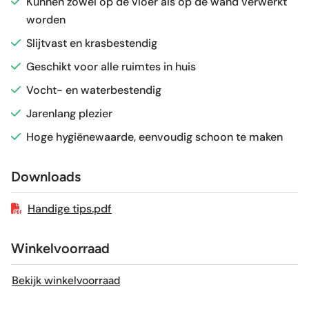
Kunnen zowel op de vloer als op de wand verwerkt
worden
Vorstbestendig
Ja
Slijtvast en krasbestendig
Sortering
1e keus
Geschikt voor alle ruimtes in huis
Vocht- en waterbestendig
Craquelé
Nee
Jarenlang plezier
Hoge hygiënewaarde, eenvoudig schoon te maken
Geschikt voor vloerverwarming
Ja
Downloads
Handige tips.pdf
Winkelvoorraad
Bekijk winkelvoorraad