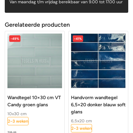
Van maandag t/m vrijdag bereikbaar van 9.00 tot 17.00 uur
Gerelateerde producten
-49%
-41%
Wandtegel 10×30 cm VT
Handvorm wandtegel
Candy groen glans
6,5×20 donker blauw soft
glans
10x30 cm
6,5x20 cm
2-3 weken
2-3 weken
78,
65