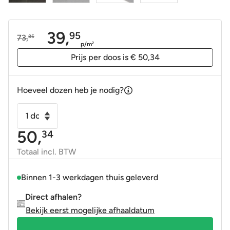
39,
95
73,
85
Oorspronkelijke
Huidige
p/m
2
prijs
prijs
Prijs per doos is € 50,34
was:
is:
73,85.
39,95.
Hoeveel dozen heb je nodig?
Vloertegel
-
50,
34
Wandtegel
tower
Totaal incl. BTW
zwart
30x60
Binnen 1-3 werkdagen thuis geleverd
gerectificeerd
Direct afhalen?
24
Bekijk eerst mogelijke afhaaldatum
designs
R9