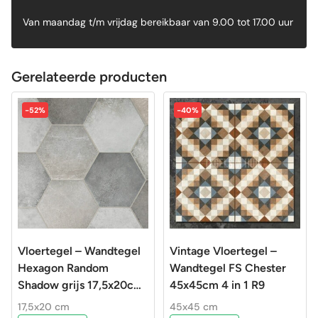
Van maandag t/m vrijdag bereikbaar van 9.00 tot 17.00 uur
Gerelateerde producten
-52%
-40%
Vloertegel – Wandtegel
Vintage Vloertegel –
Hexagon Random
Wandtegel FS Chester
Shadow grijs 17,5x20cm
45x45cm 4 in 1 R9
R9
17,5x20 cm
45x45 cm