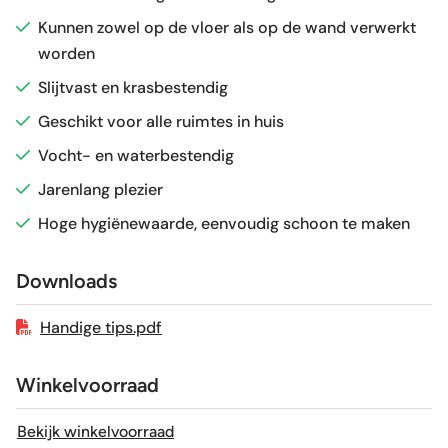
Glans / Mat
Mat
Kunnen zowel op de vloer als op de wand verwerkt
worden
Gerectificeerd
Ja
Slijtvast en krasbestendig
Vorstbestendig
Ja
Geschikt voor alle ruimtes in huis
Vocht- en waterbestendig
Sortering
1e keus
Jarenlang plezier
Hoge hygiënewaarde, eenvoudig schoon te maken
Craquelé
Nee
Downloads
Geschikt voor vloerverwarming
Ja
Handige tips.pdf
Winkelvoorraad
Bekijk winkelvoorraad