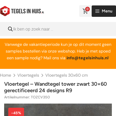
Ga
naar
0
Menu
de
inhoud
Producten
zoeken
Vanwege de vakantieperiode kun je op dit moment geen
samples bestellen via onze webshop. Heb je met spoed
een sample nodig? Mail ons via
info@tegelsinhuis.nl
.
Home
Vloertegels
Vloertegels 30x60 cm
Vloertegel – Wandtegel tower zwart 30×60
gerectificeerd 24 designs R9
Artikelnummer: TOZCV350
-45%