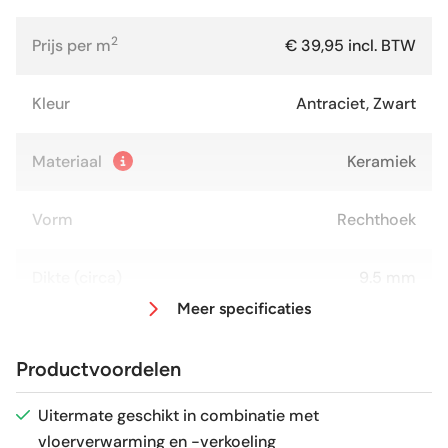
2
Prijs per m
€ 39,95 incl. BTW
Kleur
Antraciet, Zwart
Materiaal
Keramiek
Vorm
Rechthoek
Dikte (circa)
9.5 mm
Meer specificaties
Afmeting (circa)
30x60 cm
Productvoordelen
Antislipwaarde
R9
Uitermate geschikt in combinatie met
vloerverwarming en -verkoeling