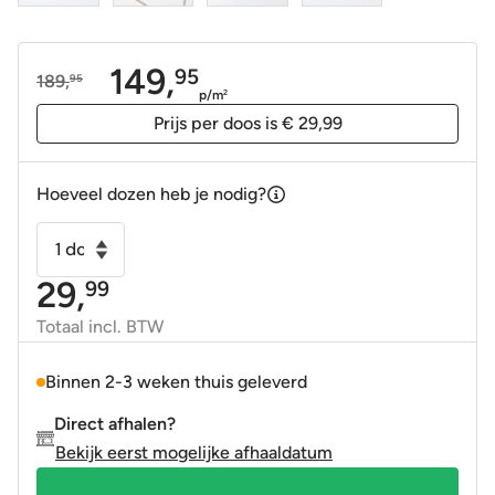
149,
95
189,
95
Oorspronkelijke
Huidige
p/m
2
prijs
prijs
Prijs per doos is € 29,99
was:
is:
189,95.
149,95.
Hoeveel dozen heb je nodig?
Wandtegel
Scale
29,
99
triangolo
driehoek
Totaal incl. BTW
wit
mat
Binnen 2-3 weken thuis geleverd
10,8x12,4
Direct afhalen?
aantal
Bekijk eerst mogelijke afhaaldatum