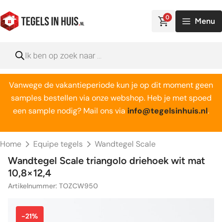
Ga
naar
0
Menu
de
inhoud
Producten
zoeken
Vanwege de vakantieperiode kun je op dit moment geen
samples bestellen via onze webshop. Heb je met spoed
een sample nodig? Mail ons via
info@tegelsinhuis.nl
.
Home
Equipe tegels
Wandtegel Scale
Wandtegel Scale triangolo driehoek wit mat
10,8×12,4
Artikelnummer: TOZCW950
-21%