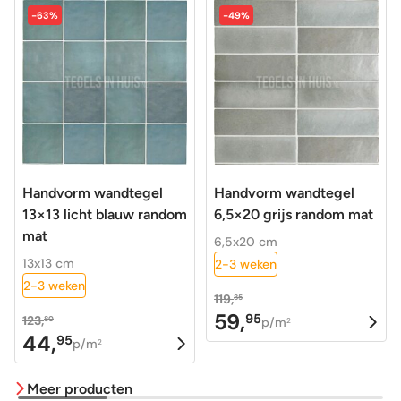
-63%
-49%
Handvorm wandtegel
Handvorm wandtegel
13×13 licht blauw random
6,5×20 grijs random mat
mat
6,5x20 cm
13x13 cm
2-3 weken
2-3 weken
119,
85
59,
95
123,
Oorspronkelijke
Huidige
80
p/m
2
44,
95
Oorspronkelijke
Huidige
p/m
prijs
prijs
2
prijs
prijs
was:
is:
Meer producten
was:
is:
119,85.
59,95.