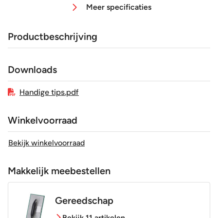
Meer specificaties
Afmeting (circa)
10,8x12,4 cm
Productbeschrijving
Glans / Mat
mat
Downloads
Gerectificeerd
Nee
Handige tips.pdf
Vorstbestendig
Nee
Winkelvoorraad
Sortering
1e keus
Bekijk winkelvoorraad
Craquelé
Nee
Makkelijk meebestellen
Gereedschap
Bekijk 11 artikelen