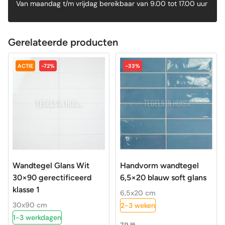
Van maandag t/m vrijdag bereikbaar van 9.00 tot 17.00 uur
Gerelateerde producten
ACTIE
-72%
-33%
Wandtegel Glans Wit
Handvorm wandtegel
30×90 gerectificeerd
6,5×20 blauw soft glans
klasse 1
6,5x20 cm
30x90 cm
2-3 weken
1-3 werkdagen
79,
95