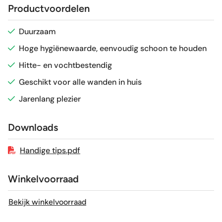
Productvoordelen
Glans / Mat
Glans
Duurzaam
Hoge hygiënewaarde, eenvoudig schoon te houden
Gerectificeerd
Nee
Hitte- en vochtbestendig
Vorstbestendig
Nee
Geschikt voor alle wanden in huis
Jarenlang plezier
Sortering
1e keus
Downloads
Craquelé
Nee
Handige tips.pdf
Winkelvoorraad
Bekijk winkelvoorraad