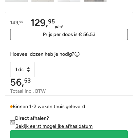
129,
95
149,
95
Oorspronkelijke
Huidige
p/m
2
prijs
prijs
Prijs per doos is € 56,53
was:
is:
149,95.
129,95.
Hoeveel dozen heb je nodig?
Wandtegel
Scale
56,
53
Alhambra
-
Totaal incl. BTW
Arabesque
-
Binnen 1-2 weken thuis geleverd
Curvytile
Direct afhalen?
greige
Bekijk eerst mogelijke afhaaldatum
12x12
aantal