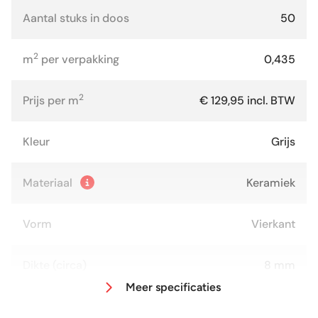
Aantal stuks in doos
50
2
m
per verpakking
0,435
2
Prijs per m
€ 129,95 incl. BTW
Kleur
Grijs
Materiaal
Keramiek
Vorm
Vierkant
Dikte (circa)
8 mm
Meer specificaties
Afmeting (circa)
12x12 cm