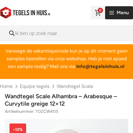
Ga
naar
0
Menu
de
inhoud
Producten
zoeken
Vanwege de vakantieperiode kun je op dit moment geen
samples bestellen via onze webshop. Heb je met spoed
een sample nodig? Mail ons via
info@tegelsinhuis.nl
.
Home
Equipe tegels
Wandtegel Scale
Wandtegel Scale Alhambra – Arabesque –
Curvytile greige 12×12
Artikelnummer: TOZCW405
-13%