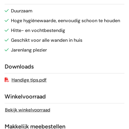
Glans / Mat
Mat
Duurzaam
Hoge hygiënewaarde, eenvoudig schoon te houden
Gerectificeerd
Ja
Hitte- en vochtbestendig
Vorstbestendig
Nee
Geschikt voor alle wanden in huis
Jarenlang plezier
Sortering
1e keus
Downloads
Craquelé
Nee
Handige tips.pdf
Winkelvoorraad
Bekijk winkelvoorraad
Makkelijk meebestellen