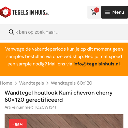
Ga
naar
0
Menu
de
inhoud
Producten
zoeken
Vanwege de vakantieperiode kun je op dit moment geen
samples bestellen via onze webshop. Heb je met spoed
een sample nodig? Mail ons via
info@tegelsinhuis.nl
.
Home
Wandtegels
Wandtegels 60x120
Wandtegel houtlook Kumi chevron cherry
60×120 gerectificeerd
Artikelnummer: TOZCW1341
-55%