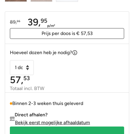
39,
95
89,
95
Oorspronkelijke
Huidige
p/m
2
prijs
prijs
Prijs per doos is € 57,53
was:
is:
89,95.
39,95.
Hoeveel dozen heb je nodig?
Wandtegel
houtlook
57,
53
Kumi
chevron
Totaal incl. BTW
cherry
60x120
Binnen 2-3 weken thuis geleverd
gerectificeerd
Direct afhalen?
aantal
Bekijk eerst mogelijke afhaaldatum