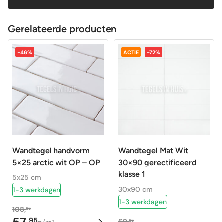
Gerelateerde producten
-46%
ACTIE
-72%
Wandtegel handvorm
Wandtegel Mat Wit
5×25 arctic wit OP – OP
30×90 gerectificeerd
klasse 1
5x25 cm
30x90 cm
1-3 werkdagen
1-3 werkdagen
108,
95
57,
95
69,
Oorspronkelijke
Huidige
95
p/m
2