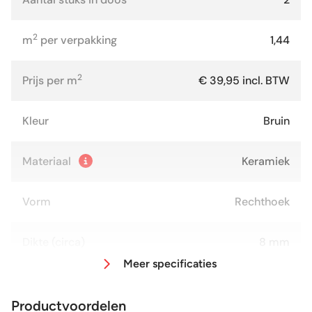
2
m
per verpakking
1,44
2
Prijs per m
€ 39,95 incl. BTW
Kleur
Bruin
Materiaal
Keramiek
Vorm
Rechthoek
Dikte (circa)
8 mm
Meer specificaties
Afmeting (circa)
60x120 cm
Productvoordelen