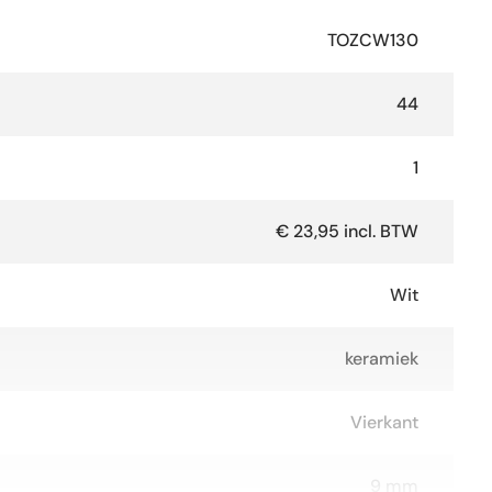
TOZCW130
44
1
€ 23,95 incl. BTW
Wit
keramiek
Vierkant
9 mm