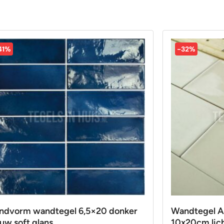
41%
-32%
ndvorm wandtegel 6,5×20 donker
Wandtegel A
uw soft glans
10x20cm lich