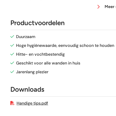
Meer 
Afmeting (circa)
Productvoordelen
Glans / Mat
Duurzaam
Gerectificeerd
Hoge hygiënewaarde, eenvoudig schoon te houden
Hitte- en vochtbestendig
Vorstbestendig
Geschikt voor alle wanden in huis
Jarenlang plezier
Sortering
Downloads
Craquelé
Handige tips.pdf