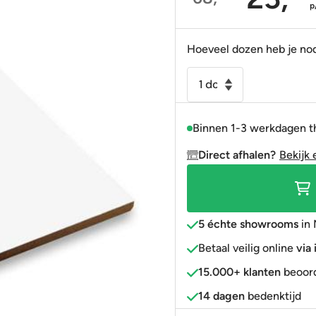
Oorspronkelijke
Huidige
p
Portugees
Decortegels
Taupe
Blauw
prijs
prijs
was:
is:
Anti-slip
» Alle stijlen
Bruin
Roze
Hoeveel dozen heb je no
68,90.
23,95.
» Alle stijlen
» Alle kleuren
Rood
Wandtegel
15x15
Goud
cm
» Alle kleuren
Binnen 1-3 werkdagen t
wit
-
Direct afhalen?
Bekijk 
Oporto
aantal
5 échte showrooms
in 
Betaal veilig online
via
15.000+ klanten
beoord
14 dagen
bedenktijd