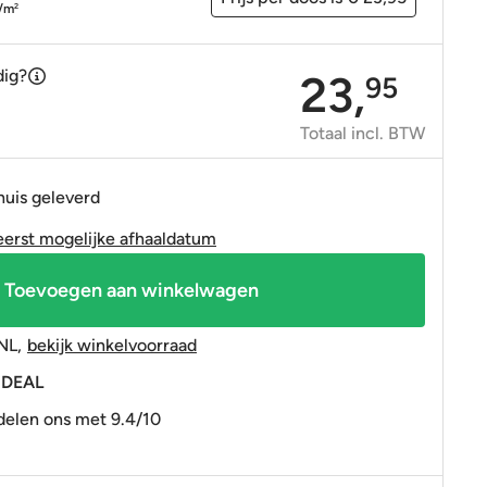
OP=OP tegels
OP=OP tegels
/m
2
dig?
23,
95
Totaal incl. BTW
huis geleverd
eerst mogelijke afhaaldatum
Toevoegen aan winkelwagen
NL
,
bekijk winkelvoorraad
 iDEAL
elen ons met 9.4/10