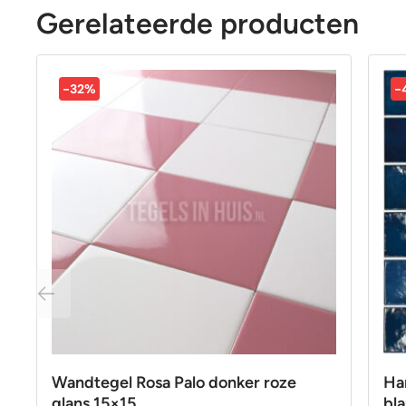
Gerelateerde producten
-32%
-
Wandtegel Rosa Palo donker roze
Ha
glans 15×15
bla