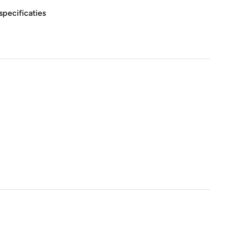
specificaties
15x15 cm
glans
Nee
Nee
1e keus
Nee