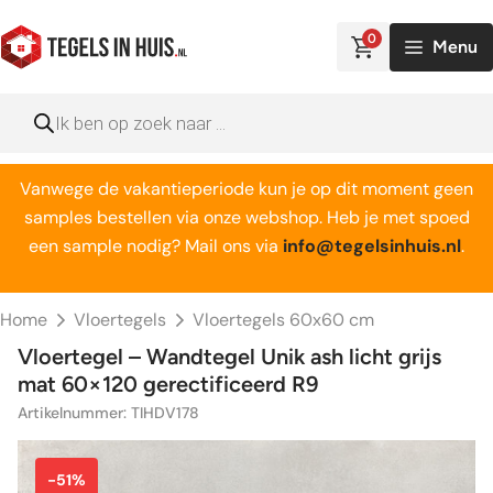
Ga
naar
0
Menu
de
inhoud
Producten
zoeken
Vanwege de vakantieperiode kun je op dit moment geen
samples bestellen via onze webshop. Heb je met spoed
een sample nodig? Mail ons via
info@tegelsinhuis.nl
.
Home
Vloertegels
Vloertegels 60x60 cm
Vloertegel – Wandtegel Unik ash licht grijs
mat 60×120 gerectificeerd R9
Artikelnummer: TIHDV178
-51%