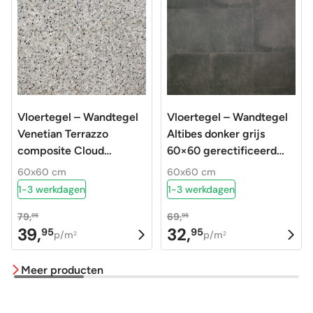
Vloertegel – Wandtegel
Vloertegel – Wandtegel
Venetian Terrazzo
Altibes donker grijs
composite Cloud
60×60 gerectificeerd
60x60cm R9
R10
60x60 cm
60x60 cm
1-3 werkdagen
1-3 werkdagen
79,
69,
95
95
39,
32,
95
95
Oorspronkelijke
Huidige
Oorspronkelijke
Huidige
p/m
p/m
2
2
prijs
prijs
prijs
prijs
Meer producten
was:
is:
was:
is:
79,95.
39,95.
69,95.
32,95.