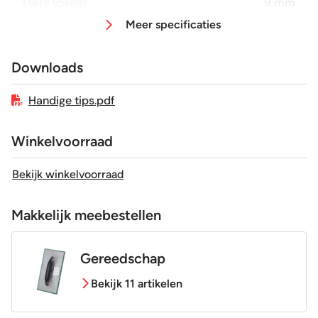
Dikte (circa)
9 mm
Meer specificaties
Afmeting (circa)
60x120 cm
Downloads
Antislipwaarde
R9
Handige tips.pdf
Glans / Mat
Mat
Winkelvoorraad
Gerectificeerd
Ja
Bekijk winkelvoorraad
Vorstbestendig
Ja
Makkelijk meebestellen
Sortering
1e keus
Gereedschap
Bekijk 11 artikelen
Craquelé
Nee