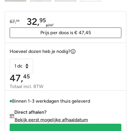
32,
95
67,
95
Oorspronkelijke
Huidige
p/m
2
prijs
prijs
Prijs per doos is € 47,45
was:
is:
67,95.
32,95.
Hoeveel dozen heb je nodig?
Vloertegel
-
47,
45
Wandtegel
Unik
Totaal incl. BTW
ash
licht
Binnen 1-3 werkdagen thuis geleverd
grijs
Direct afhalen?
mat
Bekijk eerst mogelijke afhaaldatum
60x120
gerectificeerd