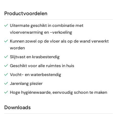
Afmeting (circa)
59x119 cm
Productvoordelen
Antislipwaarde
R9
Uitermate geschikt in combinatie met
vloerverwarming en -verkoeling
Glans / Mat
Mat
Kunnen zowel op de vloer als op de wand verwerkt
worden
Gerectificeerd
Ja
Slijtvast en krasbestendig
Vorstbestendig
Nee
Geschikt voor alle ruimtes in huis
Vocht- en waterbestendig
Sortering
1e keus
Jarenlang plezier
Hoge hygiënewaarde, eenvoudig schoon te maken
Craquelé
Nee
Downloads
Geschikt voor vloerverwarming
Ja