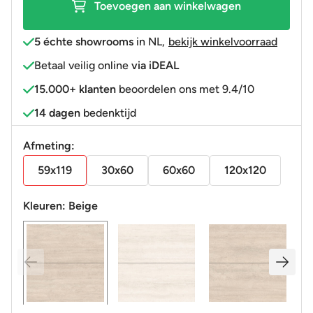
Toevoegen aan winkelwagen
aantal
5 échte showrooms
in NL
,
bekijk winkelvoorraad
Betaal veilig online
via iDEAL
15.000+ klanten
beoordelen ons met 9.4/10
14 dagen
bedenktijd
Afmeting:
59x119
30x60
60x60
120x120
Kleuren:
Beige