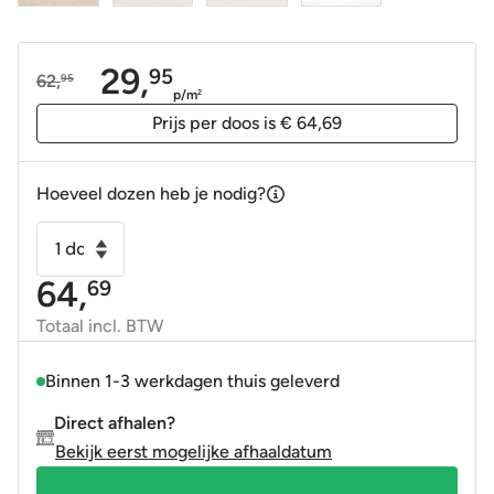
29,
95
62,
95
Oorspronkelijke
Huidige
p/m
2
prijs
prijs
Prijs per doos is € 64,69
was:
is:
62,95.
29,95.
Hoeveel dozen heb je nodig?
Vloertegel
-
64,
69
Wandtegel
Sforza
Totaal incl. BTW
travertin
beige
Binnen 1-3 werkdagen thuis geleverd
60x120
Direct afhalen?
gerectificeerd
Bekijk eerst mogelijke afhaaldatum
R9
6mm