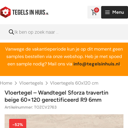
Ga
naar
0
Menu
de
inhoud
Producten
zoeken
Vanwege de vakantieperiode kun je op dit moment geen
samples bestellen via onze webshop. Heb je met spoed
een sample nodig? Mail ons via
info@tegelsinhuis.nl
.
Home
Vloertegels
Vloertegels 60x120 cm
Vloertegel – Wandtegel Sforza travertin
beige 60×120 gerectificeerd R9 6mm
Artikelnummer: TOZCV2763
-52%