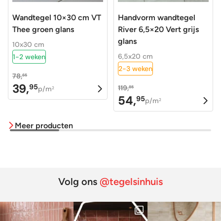
Wandtegel 10×30 cm VT
Handvorm wandtegel
Thee groen glans
River 6,5×20 Vert grijs
glans
10x30 cm
6,5x20 cm
1-2 weken
2-3 weken
78,
65
39,
95
119,
Oorspronkelijke
Huidige
85
p/m
2
54,
95
Oorspronkelijke
Huidige
p/m
prijs
prijs
2
prijs
prijs
was:
is:
Meer producten
was:
is:
78,65.
39,95.
119,85.
54,95.
Volg ons
@tegelsinhuis