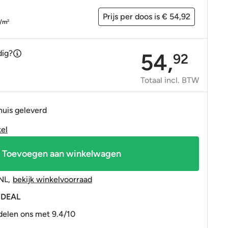
OP=OP tegels
OP=OP tegels
Prijs per doos is € 54,92
/m
2
dig?
54,
92
Totaal incl. BTW
huis geleverd
kel
Toevoegen aan winkelwagen
NL
,
bekijk winkelvoorraad
 iDEAL
elen ons met 9.4/10