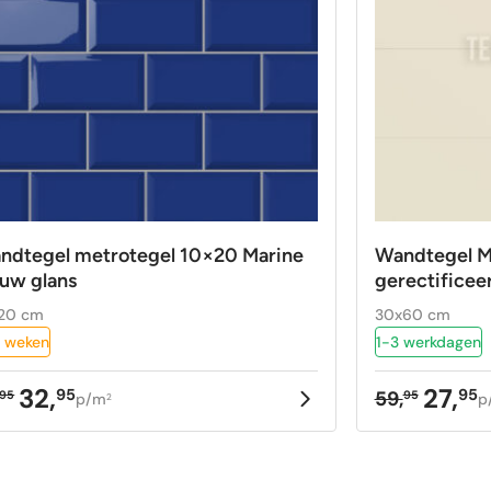
ndtegel metrotegel 10×20 Marine
Wandtegel 
auw glans
gerectificee
20 cm
30x60 cm
 weken
1-3 werkdagen
32,
27,
95
95
59,
95
95
p/m
p
2
rspronkelijke
idige
Oorspron
Huidige
ijs
ijs
prijs
prijs
as:
:
was:
is: