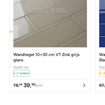
Wandtegel 10×30 cm VT Zink grijs
Wa
glans
Bl
10x30 cm
10x
1-2 weken
2-3
39,
95
78,
67,
65
p/m
2
Oorspronkelijke
Huidige
Oo
Hu
prijs
prijs
pr
pr
was:
is:
w
is