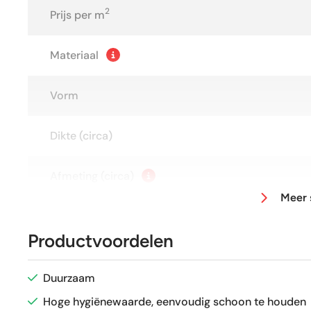
2
Prijs per m
Materiaal
Vorm
Dikte (circa)
Afmeting (circa)
Meer 
Antislipwaarde
Productvoordelen
Gerectificeerd
Duurzaam
Vorstbestendig
Hoge hygiënewaarde, eenvoudig schoon te houden