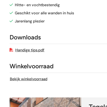
Hitte- en vochtbestendig
Sortering
Geschikt voor alle wanden in huis
Jarenlang plezier
Craquelé
Downloads
Handige tips.pdf
Winkelvoorraad
Bekijk winkelvoorraad
Tegela