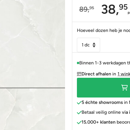
38,
95
89,
95
Portugees
Decortegels
Taupe
Blauw
Oorspronkelijke
Huidige
p
Anti-slip
» Alle stijlen
Bruin
Roze
prijs
prijs
was:
is:
Hoeveel dozen heb je no
» Alle stijlen
» Alle kleuren
Rood
89,95.
38,95.
Vloertegel
Goud
-
» Alle kleuren
Wandtegel
Binnen 1-3 werkdagen t
Scarlet
soft
Direct afhalen
in
1 win
wit
gepolijst
60x120
gerectificeerd
5 échte showrooms
in 
R9
Betaal veilig online
via
aantal
15.000+ klanten
beoord