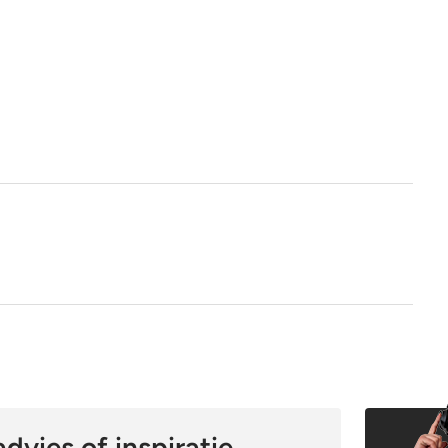
1e keus
Nee
dvies of inspiratie