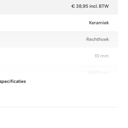
€ 38,95 incl. BTW
Keramiek
Rechthoek
10 mm
59x119 cm
specificaties
R9
Ja
Ja