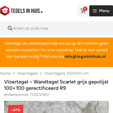
Ga
naar
0
Menu
de
inhoud
Producten
zoeken
Vanwege de vakantieperiode kun je op dit moment geen
samples bestellen via onze webshop. Heb je met spoed
een sample nodig? Mail ons via
info@tegelsinhuis.nl
.
Home
Vloertegels
Vloertegels 100x100 cm
Vloertegel – Wandtegel Scarlet grijs gepolijst
100×100 gerectificeerd R9
Artikelnummer: TOZCV3017
-47%