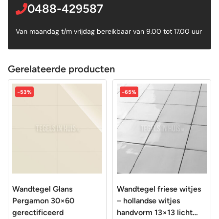
0488-429587
Van maandag t/m vrijdag bereikbaar van 9.00 tot 17.00 uur
Gerelateerde producten
-53%
-65%
Wandtegel Glans
Wandtegel friese witjes
Pergamon 30×60
– hollandse witjes
gerectificeerd
handvorm 13×13 licht