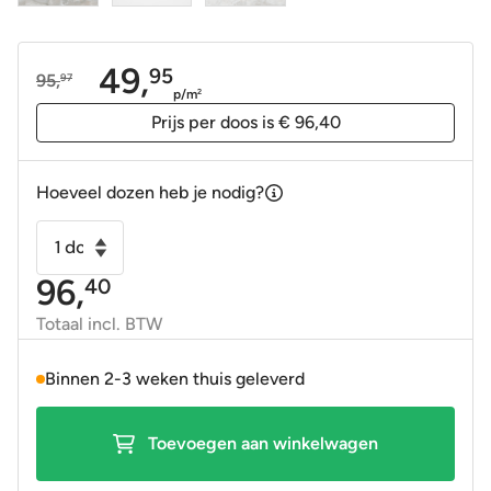
49,
95
95,
97
Oorspronkelijke
Huidige
p/m
2
prijs
prijs
Prijs per doos is € 96,40
was:
is:
95,97.
49,95.
Hoeveel dozen heb je nodig?
Vloertegel
-
96,
40
Wandtegel
Scarlet
Totaal incl. BTW
grijs
gepolijst
Binnen 2-3 weken thuis geleverd
100x100
gerectificeerd
Toevoegen aan winkelwagen
R9
aantal