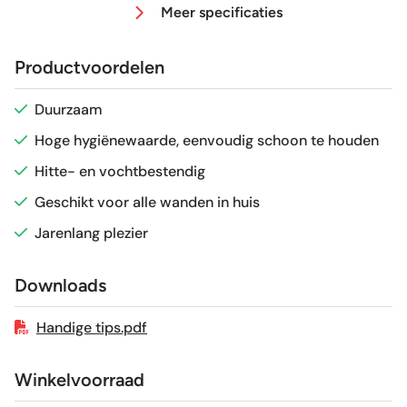
Meer specificaties
Antislipwaarde
R9
Productvoordelen
Gerectificeerd
Ja
Duurzaam
Hoge hygiënewaarde, eenvoudig schoon te houden
Vorstbestendig
Ja
Hitte- en vochtbestendig
Sortering
1e keus
Geschikt voor alle wanden in huis
Jarenlang plezier
Craquelé
Nee
Downloads
Handige tips.pdf
Winkelvoorraad