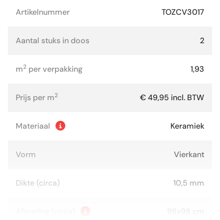
Artikelnummer
TOZCV3017
Aantal stuks in doos
2
2
m
per verpakking
1,93
2
Prijs per m
€ 49,95 incl. BTW
Materiaal
Keramiek
Vorm
Vierkant
Dikte (circa)
10,5 mm
Afmeting (circa)
98x98 cm