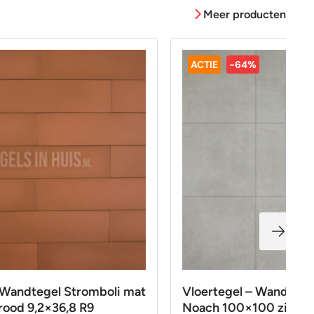
Meer producten
ACTIE
-64%
 Wandtegel Stromboli mat
Vloertegel – Wandtege
 rood 9,2×36,8 R9
Noach 100×100 zilver g