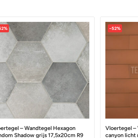
52%
-52%
oertegel – Wandtegel Hexagon
Vloertegel –
ndom Shadow grijs 17,5x20cm R9
canyon licht