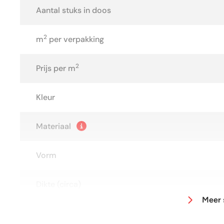
Aantal stuks in doos
2
m
per verpakking
2
Prijs per m
Kleur
Materiaal
Vorm
Dikte (circa)
Meer 
Afmeting (circa)