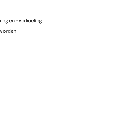
R9
ing en -verkoeling
Mat
 worden
Ja
Nee
1e keus
Nee
Ja