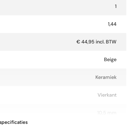
1
1,44
€ 44,95 incl. BTW
Beige
Keramiek
Vierkant
10,5 mm
specificaties
120x120 cm