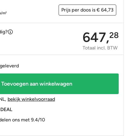
OP=OP tegels
OP=OP tegels
Prijs per doos is € 64,73
p/m
2
dig?
647,
28
Totaal incl. BTW
 geleverd
Toevoegen aan winkelwagen
NL
,
bekijk winkelvoorraad
 iDEAL
elen ons met 9.4/10