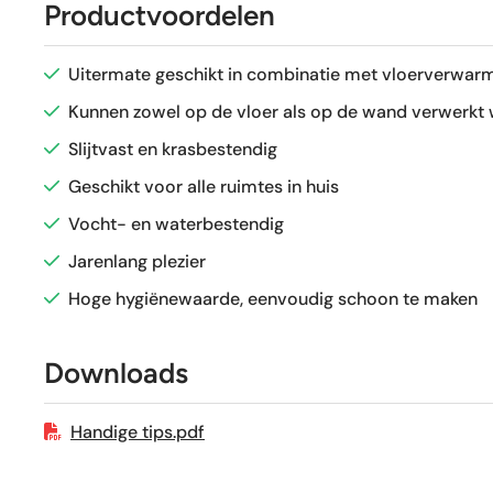
Productvoordelen
Antislipwaarde
Uitermate geschikt in combinatie met vloerverwarm
Glans / Mat
Kunnen zowel op de vloer als op de wand verwerkt
Slijtvast en krasbestendig
Gerectificeerd
Geschikt voor alle ruimtes in huis
Vocht- en waterbestendig
Vorstbestendig
Jarenlang plezier
Sortering
Hoge hygiënewaarde, eenvoudig schoon te maken
Craquelé
Downloads
Geschikt voor vloerverwarming
Handige tips.pdf