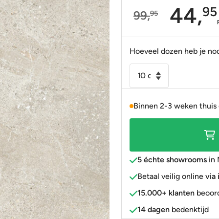
44,
95
99,
95
Portugees
Decortegels
Taupe
Blauw
Oorspronkelijke
Huidige
Anti-slip
» Alle stijlen
Bruin
Roze
prijs
prijs
was:
is:
Hoeveel dozen heb je no
» Alle stijlen
» Alle kleuren
Rood
99,95.
44,95.
Vloertegel
Goud
-
» Alle kleuren
Wandtegel
Binnen 2-3 weken thuis
Miller
beige
120x120
gerectificeerd
(minimale
5 échte showrooms
in 
afname
Betaal veilig online
via
14,4
15.000+ klanten
beoord
m2)
R9
14 dagen
bedenktijd