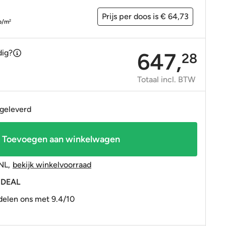
OP=OP tegels
OP=OP tegels
Prijs per doos is € 64,73
p/m
2
dig?
647,
28
Totaal incl. BTW
 geleverd
Toevoegen aan winkelwagen
NL
,
bekijk winkelvoorraad
 iDEAL
elen ons met 9.4/10