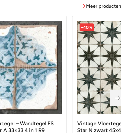
Meer producten
-40%
rtegel – Wandtegel FS
Vintage Vloertegel – 
r A 33×33 4 in 1 R9
Star N zwart 45x45cm 4