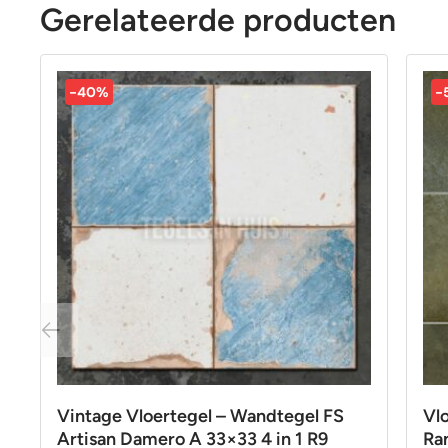
Gerelateerde producten
-40%
-
Vintage Vloertegel – Wandtegel FS
Vl
Artisan Damero A 33×33 4 in 1 R9
Ra