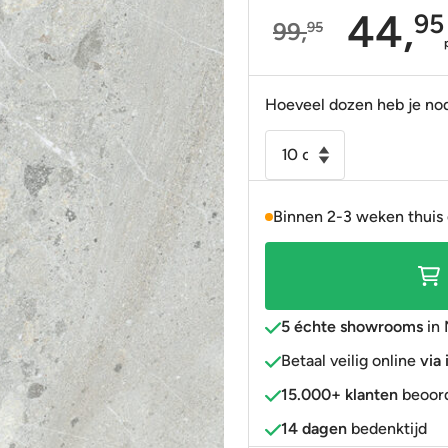
44,
95
99,
95
Portugees
Decortegels
Taupe
Blauw
Oorspronkelijke
Huidige
Anti-slip
» Alle stijlen
Bruin
Roze
prijs
prijs
was:
is:
Hoeveel dozen heb je no
» Alle stijlen
» Alle kleuren
Rood
99,95.
44,95.
Vloertegel
Goud
-
» Alle kleuren
Wandtegel
Binnen 2-3 weken thuis
Miller
parel
grijs
120x120
gerectificeerd
5 échte showrooms
in 
(minimale
Betaal veilig online
via
afname
15.000+ klanten
beoord
14,4
m2)
14 dagen
bedenktijd