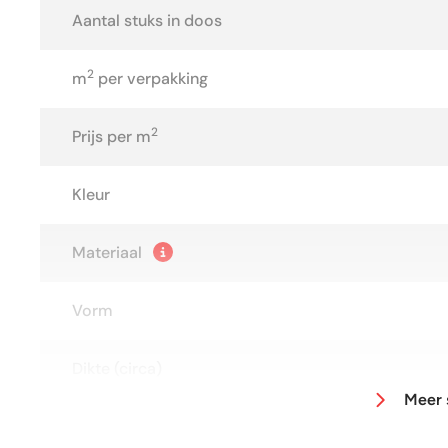
Aantal stuks in doos
2
m
per verpakking
2
Prijs per m
Kleur
Materiaal
Vorm
Dikte (circa)
Meer 
Afmeting (circa)