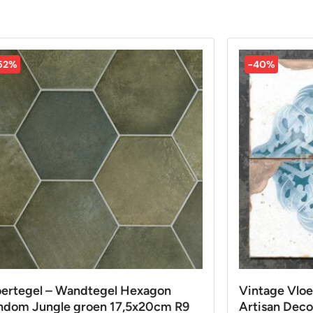
52%
-40%
oertegel – Wandtegel Hexagon
Vintage Vloe
ndom Jungle groen 17,5x20cm R9
Artisan Deco