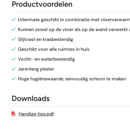
Productvoordelen
Antislipwaarde
Uitermate geschikt in combinatie met vloerverwarm
Glans / Mat
Kunnen zowel op de vloer als op de wand verwerkt
Slijtvast en krasbestendig
Gerectificeerd
Geschikt voor alle ruimtes in huis
Vocht- en waterbestendig
Vorstbestendig
Jarenlang plezier
Sortering
Hoge hygiënewaarde, eenvoudig schoon te maken
Craquelé
Downloads
Geschikt voor vloerverwarming
Handige tips.pdf