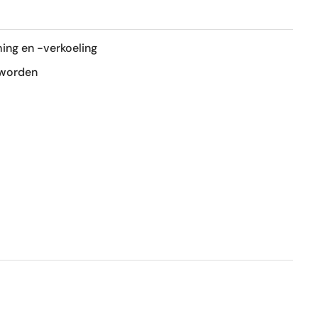
R9
ing en -verkoeling
Mat
 worden
Ja
Nee
1e keus
Nee
Ja