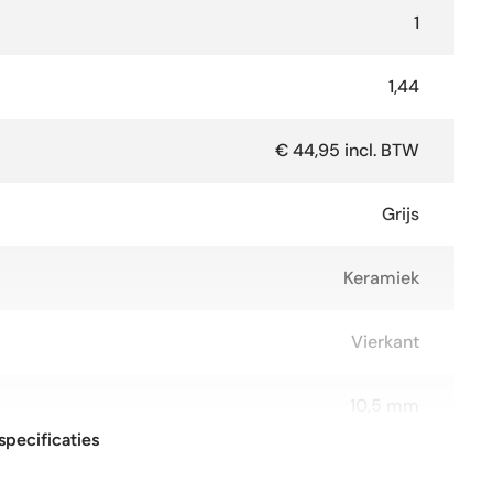
1
1,44
€ 44,95 incl. BTW
Grijs
Keramiek
Vierkant
10,5 mm
specificaties
120x120 cm