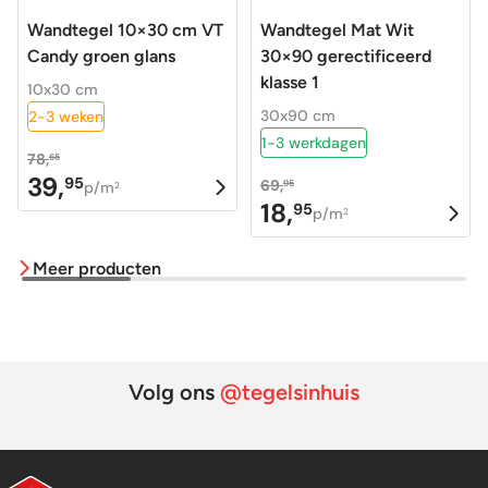
Wandtegel 10×30 cm VT
Wandtegel Mat Wit
Candy groen glans
30×90 gerectificeerd
klasse 1
10x30 cm
30x90 cm
2-3 weken
1-3 werkdagen
78,
65
39,
95
69,
Oorspronkelijke
Huidige
95
p/m
2
18,
95
Oorspronkelijke
Huidige
p/m
prijs
prijs
2
prijs
prijs
was:
is:
Meer producten
was:
is:
78,65.
39,95.
69,95.
18,95.
Volg ons
@tegelsinhuis