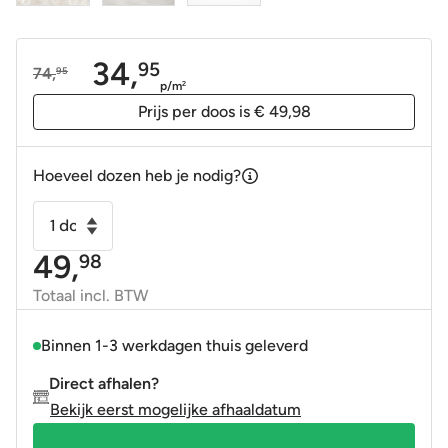
34,
95
74,
95
Oorspronkelijke
Huidige
p/m
2
prijs
prijs
Prijs per doos is € 49,98
was:
is:
74,95.
34,95.
Hoeveel dozen heb je nodig?
Vloertegel
-
49,
98
Wandtegel
Gravina
Totaal incl. BTW
wit
60x120
Binnen 1-3 werkdagen thuis geleverd
gerectificeerd
Direct afhalen?
R9
Bekijk eerst mogelijke afhaaldatum
aantal