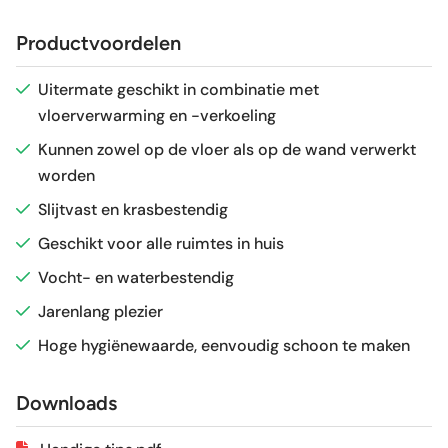
Afmeting (circa)
60x120 cm
Productvoordelen
Antislipwaarde
R9
Uitermate geschikt in combinatie met
vloerverwarming en -verkoeling
Glans / Mat
Mat
Kunnen zowel op de vloer als op de wand verwerkt
worden
Gerectificeerd
Ja
Slijtvast en krasbestendig
Vorstbestendig
Ja
Geschikt voor alle ruimtes in huis
Vocht- en waterbestendig
Sortering
1e keus
Jarenlang plezier
Hoge hygiënewaarde, eenvoudig schoon te maken
Craquelé
Nee
Downloads
Geschikt voor vloerverwarming
Ja