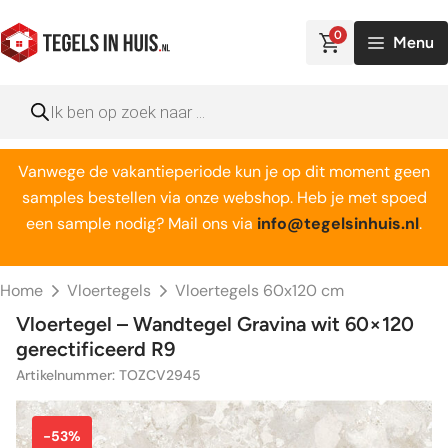
Ga
naar
0
Menu
de
inhoud
Producten
zoeken
Vanwege de vakantieperiode kun je op dit moment geen
samples bestellen via onze webshop. Heb je met spoed
een sample nodig? Mail ons via
info@tegelsinhuis.nl
.
Home
Vloertegels
Vloertegels 60x120 cm
Vloertegel – Wandtegel Gravina wit 60×120
gerectificeerd R9
Artikelnummer: TOZCV2945
-53%