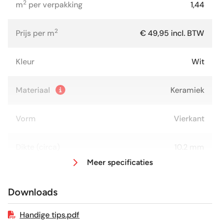
2
m
per verpakking
1,44
2
Prijs per m
€ 49,95 incl. BTW
Kleur
Wit
Materiaal
Keramiek
Vorm
Vierkant
Dikte (circa)
10.2 mm
Meer specificaties
Afmeting (circa)
120x120 cm
Downloads
Antislipwaarde
R9
Handige tips.pdf