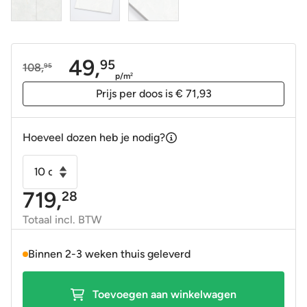
49,
95
108,
95
Oorspronkelijke
Huidige
p/m
2
prijs
prijs
Prijs per doos is € 71,93
was:
is:
108,95.
49,95.
Hoeveel dozen heb je nodig?
Vloertegel
-
719,
28
Wandtegel
Garner
Totaal incl. BTW
marmer
wit
Binnen 2-3 weken thuis geleverd
mat
120x120
Toevoegen aan winkelwagen
gerectificeerd