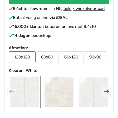
(min
5 échte showrooms
in NL
,
bekijk winkelvoorraad
afname
Betaal veilig online
via iDEAL
14,4
15.000+ klanten
beoordelen ons met 9.4/10
m2)
R9
14 dagen
bedenktijd
aantal
Afmeting:
120x120
60x60
60x120
90x90
Kleuren:
White