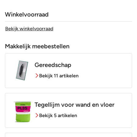
Glans / Mat
Mat
Winkelvoorraad
Gerectificeerd
Ja
Bekijk winkelvoorraad
Vorstbestendig
Ja
Makkelijk meebestellen
Sortering
1e keus
Gereedschap
Bekijk 11 artikelen
Craquelé
Nee
Tegellijm voor wand en vloer
Bekijk 5 artikelen