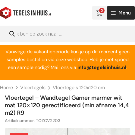
Ga
naar
0
Menu
de
inhoud
Producten
zoeken
Vanwege de vakantieperiode kun je op dit moment geen
samples bestellen via onze webshop. Heb je met spoed
een sample nodig? Mail ons via
info@tegelsinhuis.nl
.
Home
Vloertegels
Vloertegels 120x120 cm
Vloertegel – Wandtegel Garner marmer wit
mat 120×120 gerectificeerd (min afname 14,4
m2) R9
Artikelnummer: TOZCV2203