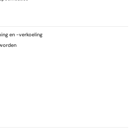
120x120 cm
R10
ing en -verkoeling
Mat
 worden
Ja
Ja
1e keus
Nee
Ja