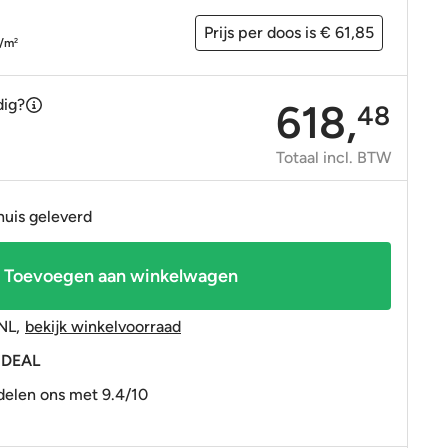
OP=OP tegels
OP=OP tegels
Prijs per doos is € 61,85
/m
2
dig?
618,
48
Totaal incl. BTW
huis geleverd
Toevoegen aan winkelwagen
NL
,
bekijk winkelvoorraad
 iDEAL
elen ons met 9.4/10