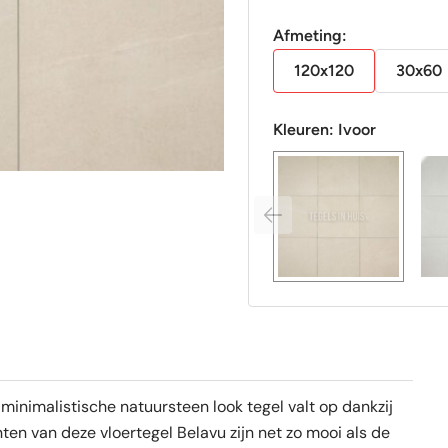
m2)
aantal
Afmeting:
120x120
30x60
Kleuren:
Ivoor
 minimalistische natuursteen look tegel valt op dankzij
tinten van deze vloertegel Belavu zijn net zo mooi als de