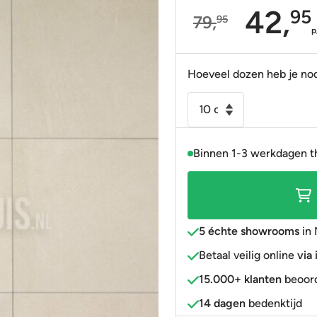
42,
95
79,
95
Portugees
Decortegels
Taupe
Blauw
Oorspronkelijke
Huidige
p
Anti-slip
» Alle stijlen
Bruin
Roze
prijs
prijs
was:
is:
Hoeveel dozen heb je no
» Alle stijlen
» Alle kleuren
Rood
79,95.
42,95.
Vloertegel
Goud
-
» Alle kleuren
Wandtegel
Binnen 1-3 werkdagen t
Belavu
ivoor
mat
120x120
gerectificeerd
5 échte showrooms
in 
R10
Betaal veilig online
via
(min
15.000+ klanten
beoord
afname
14,4
14 dagen
bedenktijd