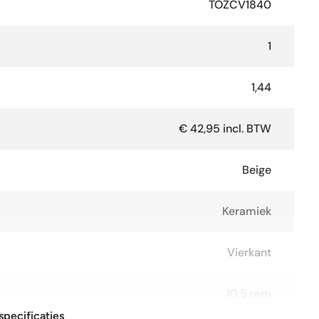
TOZCV1840
1
1,44
€ 42,95 incl. BTW
Beige
Keramiek
Vierkant
10,5 mm
specificaties