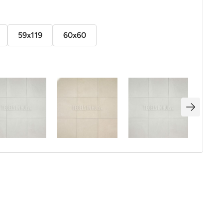
59x119
60x60