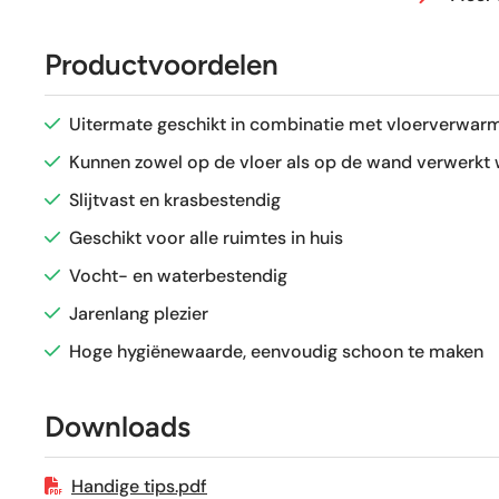
Afmeting (circa)
Productvoordelen
Antislipwaarde
Uitermate geschikt in combinatie met vloerverwarm
Glans / Mat
Kunnen zowel op de vloer als op de wand verwerkt
Slijtvast en krasbestendig
Gerectificeerd
Geschikt voor alle ruimtes in huis
Vocht- en waterbestendig
Vorstbestendig
Jarenlang plezier
Sortering
Hoge hygiënewaarde, eenvoudig schoon te maken
Craquelé
Downloads
Geschikt voor vloerverwarming
Handige tips.pdf