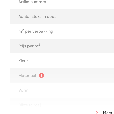
Artikelnummer
Aantal stuks in doos
2
m
per verpakking
2
Prijs per m
Kleur
Materiaal
Vorm
Dikte (circa)
Meer 