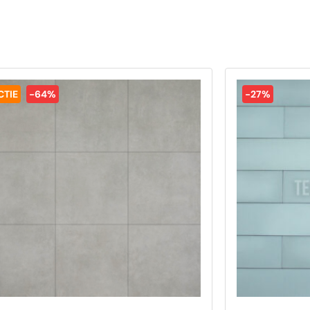
CTIE
-64%
-27%