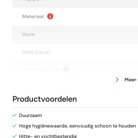
Materiaal
Vorm
Dikte (circa)
Afmeting (circa)
Meer 
Antislipwaarde
Productvoordelen
Gerectificeerd
Duurzaam
Vorstbestendig
Hoge hygiënewaarde, eenvoudig schoon te houden
Hitte- en vochtbestendig