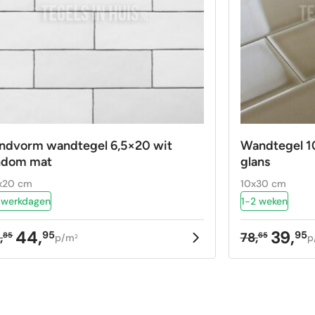
ndvorm wandtegel 6,5×20 wit
Wandtegel 1
ndom mat
glans
x20 cm
10x30 cm
 werkdagen
1-2 weken
44,
39,
95
95
,
78,
85
65
p/m
p
2
rspronkelijke
idige
Oorspron
Huidige
ijs
ijs
prijs
prijs
as:
:
was:
is:
9,85.
,95.
78,65.
39,95.