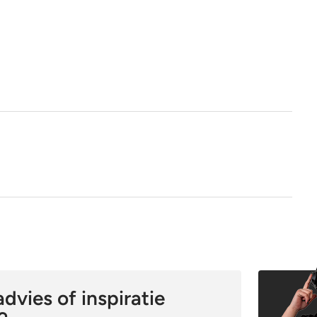
1e keus
Nee
dvies of inspiratie