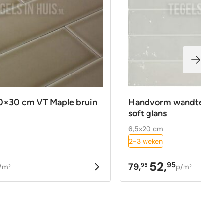
0×30 cm VT Maple bruin
Handvorm wandtegel 6
soft glans
6,5x20 cm
2-3 weken
52,
95
79,
95
/m
p/m
2
2
kelijke
Oorspronkelijke
Huidige
prijs
prijs
was:
is:
79,95.
52,95.