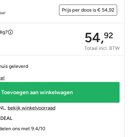
OP=OP tegels
OP=OP tegels
Prijs per doos is € 54,92
/m
2
dig?
54,
92
Totaal incl. BTW
huis geleverd
kel
Toevoegen aan winkelwagen
NL
,
bekijk winkelvoorraad
 iDEAL
elen ons met 9.4/10