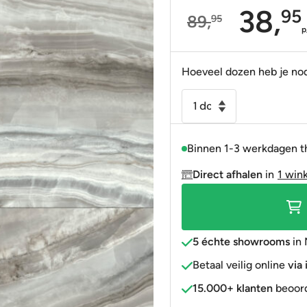
38,
95
89,
95
Portugees
Decortegels
Taupe
Blauw
Oorspronkelijke
Huidige
p
Anti-slip
» Alle stijlen
Bruin
Roze
prijs
prijs
was:
is:
Hoeveel dozen heb je no
» Alle stijlen
» Alle kleuren
Rood
89,95.
38,95.
Vloertegel-
Goud
Wandtegel
» Alle kleuren
Chroma
Binnen 1-3 werkdagen t
marmer
grijs
Direct afhalen
in
1 win
gepolijst
60x120
gerectificeerd
R9
5 échte showrooms
in 
aantal
Betaal veilig online
via
15.000+ klanten
beoord