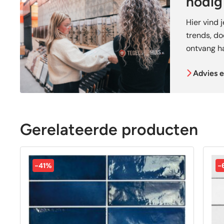
nodig
Hier vind 
trends, doe
ontvang ha
Advies e
Gerelateerde producten
-41%
-