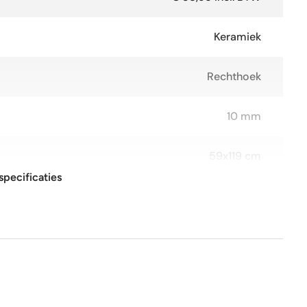
Keramiek
Rechthoek
10 mm
59x119 cm
specificaties
R9
Ja
Ja