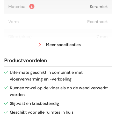
Materiaal
Keramiek
Vorm
Rechthoek
Dikte (circa)
7 mm
Meer specificaties
Afmeting (circa)
60x120 cm
Productvoordelen
Antislipwaarde
R9
Uitermate geschikt in combinatie met
vloerverwarming en -verkoeling
Glans / Mat
Mat
Kunnen zowel op de vloer als op de wand verwerkt
worden
Gerectificeerd
Ja
Slijtvast en krasbestendig
Vorstbestendig
Ja
Geschikt voor alle ruimtes in huis