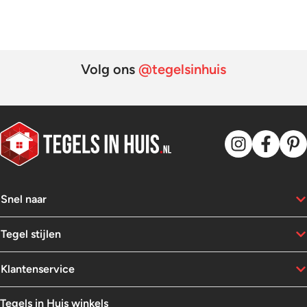
123,80.
44,95.
119,85.
54,95.
Volg ons
@tegelsinhuis
Snel naar
Tegel stijlen
Klantenservice
Tegels in Huis winkels