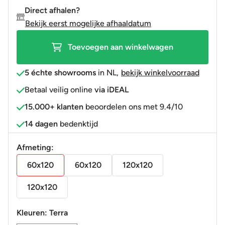
mat
Direct afhalen?
60x120
Bekijk eerst mogelijke afhaaldatum
gerectificeerd
R9
Toevoegen aan winkelwagen
aantal
5 échte showrooms
in NL
,
bekijk winkelvoorraad
Betaal veilig online
via iDEAL
15.000+ klanten
beoordelen ons met 9.4/10
14 dagen
bedenktijd
Afmeting:
60x120
60x120
120x120
120x120
Kleuren:
Terra