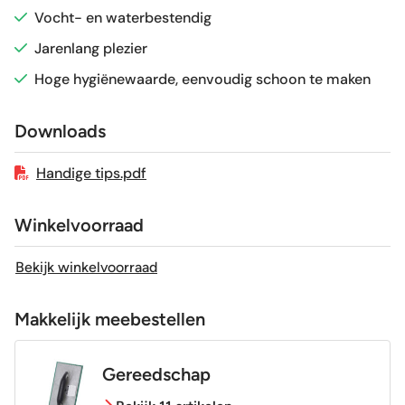
Vocht- en waterbestendig
Sortering
1e keus
Jarenlang plezier
Hoge hygiënewaarde, eenvoudig schoon te maken
Craquelé
Nee
Downloads
Geschikt voor vloerverwarming
Ja
Handige tips.pdf
Winkelvoorraad
Bekijk winkelvoorraad
Makkelijk meebestellen
Gereedschap