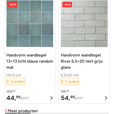
-63%
-54%
Handvorm wandtegel
Handvorm wandtegel
13×13 licht blauw random
River 6,5×20 Vert grijs
mat
glans
13x13 cm
6,5x20 cm
2-3 weken
2-3 weken
123,
119,
80
85
44,
54,
95
95
Oorspronkelijke
Huidige
Oorspronkelijke
Huidige
p/m
p/m
2
2
prijs
prijs
prijs
prijs
Meer producten
was:
is:
was:
is: