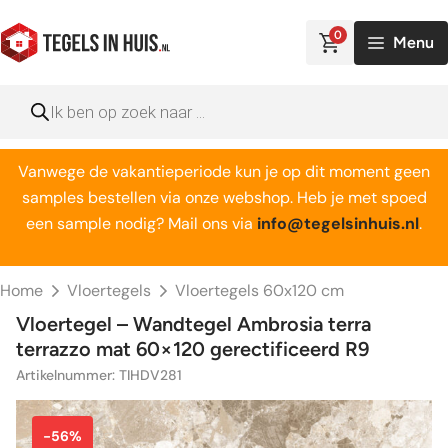
Ga
naar
0
Menu
de
inhoud
Producten
zoeken
Vanwege de vakantieperiode kun je op dit moment geen
samples bestellen via onze webshop. Heb je met spoed
een sample nodig? Mail ons via
info@tegelsinhuis.nl
.
Home
Vloertegels
Vloertegels 60x120 cm
Vloertegel – Wandtegel Ambrosia terra
terrazzo mat 60×120 gerectificeerd R9
Artikelnummer: TIHDV281
-56%