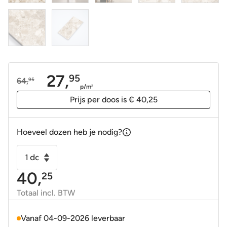
27,
95
64,
95
Oorspronkelijke
Huidige
p/m
2
prijs
prijs
Prijs per doos is € 40,25
was:
is:
64,95.
27,95.
Hoeveel dozen heb je nodig?
Vloertegel
-
40,
25
Wandtegel
Ambrosia
Totaal incl. BTW
terra
terrazzo
Vanaf 04-09-2026 leverbaar