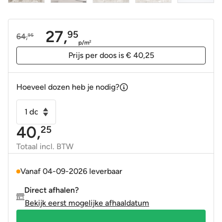
27,
95
64,
95
Oorspronkelijke
Huidige
p/m
2
prijs
prijs
Prijs per doos is € 40,25
was:
is:
64,95.
27,95.
Hoeveel dozen heb je nodig?
Vloertegel
-
40,
25
Wandtegel
Ambrosia
Totaal incl. BTW
cenere
terrazzo
Vanaf 04-09-2026 leverbaar
mat
Direct afhalen?
60x120
Bekijk eerst mogelijke afhaaldatum
gerectificeerd
R9