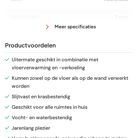
Dikte (circa)
7 mm
Meer specificaties
Afmeting (circa)
60x120 cm
Productvoordelen
Antislipwaarde
R9
Uitermate geschikt in combinatie met
vloerverwarming en -verkoeling
Glans / Mat
Mat
Kunnen zowel op de vloer als op de wand verwerkt
worden
Gerectificeerd
Ja
Slijtvast en krasbestendig
Vorstbestendig
Ja
Geschikt voor alle ruimtes in huis
Vocht- en waterbestendig
Sortering
1e keus
Jarenlang plezier