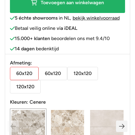
Toevoegen aan winkelwagen
aantal
5 échte showrooms
in NL
,
bekijk winkelvoorraad
Betaal veilig online
via iDEAL
15.000+ klanten
beoordelen ons met 9.4/10
14 dagen
bedenktijd
Afmeting:
60x120
60x120
120x120
120x120
Kleuren:
Cenere