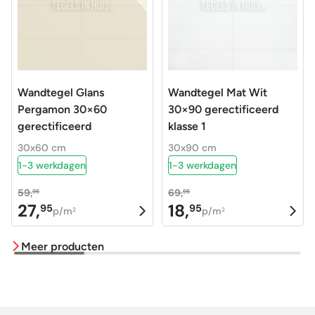
Wandtegel Glans
Wandtegel Mat Wit
Pergamon 30×60
30×90 gerectificeerd
gerectificeerd
klasse 1
30x60 cm
30x90 cm
1-3 werkdagen
1-3 werkdagen
59,
69,
95
95
27,
18,
95
95
Oorspronkelijke
Huidige
Oorspronkelijke
Huidige
p/m
p/m
2
2
prijs
prijs
prijs
prijs
Meer producten
was:
is:
was:
is:
59,95.
27,95.
69,95.
18,95.