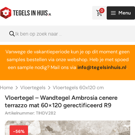
Ga
naar
0
Menu
de
inhoud
Producten
zoeken
Vanwege de vakantieperiode kun je op dit moment geen
samples bestellen via onze webshop. Heb je met spoed
een sample nodig? Mail ons via
info@tegelsinhuis.nl
.
Home
Vloertegels
Vloertegels 60x120 cm
Vloertegel – Wandtegel Ambrosia cenere
terrazzo mat 60×120 gerectificeerd R9
Artikelnummer: TIHDV282
-56%