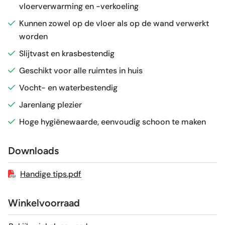
vloerverwarming en -verkoeling
Glans / Mat
Mat
Kunnen zowel op de vloer als op de wand verwerkt
worden
Gerectificeerd
Nee
Slijtvast en krasbestendig
Vorstbestendig
Ja
Geschikt voor alle ruimtes in huis
Vocht- en waterbestendig
Sortering
1e keus
Jarenlang plezier
Hoge hygiënewaarde, eenvoudig schoon te maken
Craquelé
Nee
Downloads
Geschikt voor vloerverwarming
Ja
Handige tips.pdf
Winkelvoorraad