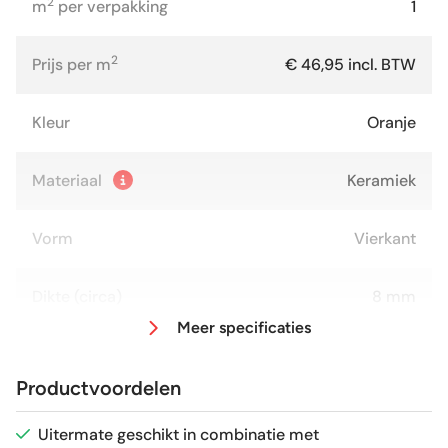
2
m
per verpakking
1
2
Prijs per m
€ 46,95 incl. BTW
Kleur
Oranje
Materiaal
Keramiek
Vorm
Vierkant
Dikte (circa)
8 mm
Meer specificaties
Afmeting (circa)
20x20 cm
Productvoordelen
Antislipwaarde
R9
Uitermate geschikt in combinatie met