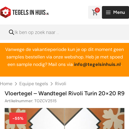
Ga
naar
0
Menu
de
inhoud
Producten
zoeken
Vanwege de vakantieperiode kun je op dit moment geen
samples bestellen via onze webshop. Heb je met spoed
een sample nodig? Mail ons via
info@tegelsinhuis.nl
.
Home
Equipe tegels
Rivoli
Vloertegel – Wandtegel Rivoli Turin 20×20 R9
Artikelnummer: TOZCV2515
-55%