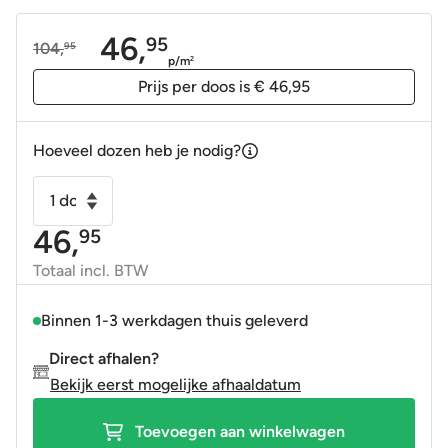
46,
95
104,
95
Oorspronkelijke
Huidige
p/m
2
prijs
prijs
Prijs per doos is € 46,95
was:
is:
104,95.
46,95.
Hoeveel dozen heb je nodig?
Vloertegel
-
46,
95
Wandtegel
Rivoli
Totaal incl. BTW
Turin
20x20
Binnen 1-3 werkdagen thuis geleverd
R9
Direct afhalen?
aantal
Bekijk eerst mogelijke afhaaldatum
Toevoegen aan winkelwagen