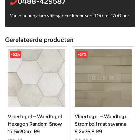
0488-429587
Van maandag t/m vrijdag bereikbaar van 9.00 tot 17.00 uur
Gerelateerde producten
-52%
-27%
Vloertegel – Wandtegel
Vloertegel – Wandtegel
Hexagon Random Snow
Stromboli mat savanna
17,5x20cm R9
9,2×36,8 R9