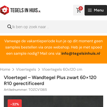
Ga
naar
0
Menu
de
inhoud
Producten
zoeken
Vanwege de vakantieperiode kun je op dit moment geen
samples bestellen via onze webshop. Heb je met spoed
een sample nodig? Mail ons via
info@tegelsinhuis.nl
.
Home
Vloertegels
Vloertegels 60x120 cm
Vloertegel – Wandtegel Plus zwart 60×120
R10 gerectificeerd
Artikelnummer: TOZCV1365
-32%