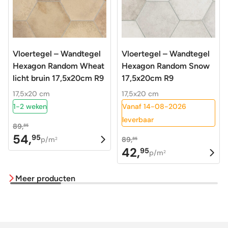
Vloertegel – Wandtegel
Vloertegel – Wandtegel
Hexagon Random Wheat
Hexagon Random Snow
licht bruin 17,5x20cm R9
17,5x20cm R9
17,5x20 cm
17,5x20 cm
1-2 weken
Vanaf 14-08-2026
leverbaar
89,
85
54,
95
Oorspronkelijke
Huidige
p/m
89,
2
85
42,
95
prijs
prijs
Oorspronkelijke
Huidige
p/m
2
was:
is:
prijs
prijs
Meer producten
89,85.
54,95.
was:
is:
89,85.
42,95.