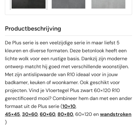
Productbeschrijving
De Plus serie is een veelzijdige serie in maar liefst 5
kleuren en diverse formaten. Deze betonlook heeft een
lichte wolk voor een rustige basis. Dankzij zijn moderne
ontwerp matcht hij goed met verschillende woonstijlen.
Met zijn antislipwaarde van R10 ideaal voor in jouw
badkamer, keuken of woonkamer. Ook geschikt voor
projecten. Vind je Vloertegel Plus zwart 60×120 R10
gerectificeerd mooi? Combineer hem dan met een ander
formaat uit de Plus serie (
10×10
,
45×45
,
30×60
,
60×60
,
80×80
, 60×120 en
wandstroken
)