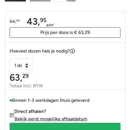
43,
95
64,
95
Oorspronkelijke
Huidige
p/m
2
prijs
prijs
Prijs per doos is € 63,29
was:
is:
64,95.
43,95.
Hoeveel dozen heb je nodig?
Vloertegel
-
63,
29
Wandtegel
Plus
Totaal incl. BTW
zwart
60x120
Binnen 1-3 werkdagen thuis geleverd
R10
Direct afhalen?
gerectificeerd
Bekijk eerst mogelijke afhaaldatum
aantal