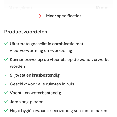
Dikte (circa)
10 mm
Meer specificaties
Afmeting (circa)
60x120 cm
Productvoordelen
Antislipwaarde
R10
Uitermate geschikt in combinatie met
vloerverwarming en -verkoeling
Glans / Mat
mat
Kunnen zowel op de vloer als op de wand verwerkt
worden
Gerectificeerd
Ja
Slijtvast en krasbestendig
Vorstbestendig
Ja
Geschikt voor alle ruimtes in huis
Vocht- en waterbestendig
Sortering
1e keus
Jarenlang plezier
Hoge hygiënewaarde, eenvoudig schoon te maken
Craquelé
Nee