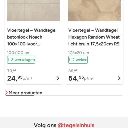
Vloertegel – Wandtegel
Vloertegel – Wandtegel
betonlook Noach
Hexagon Random Wheat
100×100 ivoor
licht bruin 17,5x20cm R9
gerectificeerd R9
100x100 cm
17,5x20 cm
1-3 werkdagen
1-2 weken
70,
89,
95
85
24,
54,
95
95
Oorspronkelijke
Huidige
Oorspronkelijke
Huidige
p/m
p/m
2
2
prijs
prijs
prijs
prijs
Meer producten
was:
is:
was:
is:
70,95.
24,95.
89,85.
54,95.
Volg ons
@tegelsinhuis