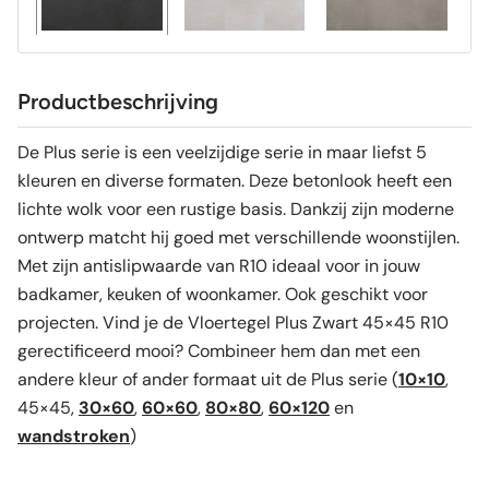
Productbeschrijving
De Plus serie is een veelzijdige serie in maar liefst 5
kleuren en diverse formaten. Deze betonlook heeft een
lichte wolk voor een rustige basis. Dankzij zijn moderne
ontwerp matcht hij goed met verschillende woonstijlen.
Met zijn antislipwaarde van R10 ideaal voor in jouw
badkamer, keuken of woonkamer. Ook geschikt voor
projecten. Vind je de Vloertegel Plus Zwart 45×45 R10
gerectificeerd mooi? Combineer hem dan met een
andere kleur of ander formaat uit de Plus serie (
10×10
,
45×45,
30×60
,
60×60
,
80×80
,
60×120
en
wandstroken
)