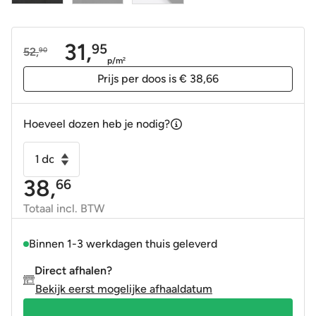
31,
95
52,
90
Oorspronkelijke
Huidige
p/m
2
prijs
prijs
Prijs per doos is € 38,66
was:
is:
52,90.
31,95.
Hoeveel dozen heb je nodig?
Vloertegel
-
38,
66
Wandtegel
Plus
Totaal incl. BTW
Zwart
45x45
Binnen 1-3 werkdagen thuis geleverd
R10
Direct afhalen?
gerectificeerd
Bekijk eerst mogelijke afhaaldatum
aantal