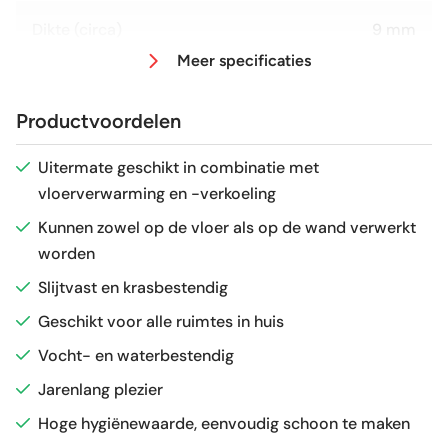
Dikte (circa)
9 mm
Meer specificaties
Afmeting (circa)
45x45 cm
Productvoordelen
Antislipwaarde
R10
Uitermate geschikt in combinatie met
vloerverwarming en -verkoeling
Glans / Mat
Mat
Kunnen zowel op de vloer als op de wand verwerkt
worden
Gerectificeerd
Ja
Slijtvast en krasbestendig
Vorstbestendig
Ja
Geschikt voor alle ruimtes in huis
Vocht- en waterbestendig
Sortering
1e keus
Jarenlang plezier
Hoge hygiënewaarde, eenvoudig schoon te maken
Craquelé
Nee