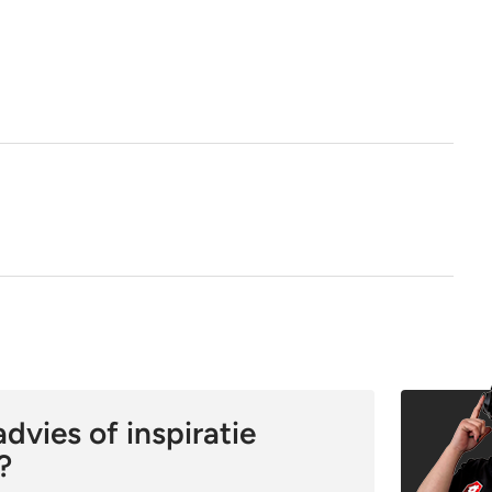
1e keus
Nee
Ja
dvies of inspiratie
?