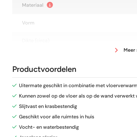
Materiaal
Vorm
Dikte (circa)
Meer 
Afmeting (circa)
Productvoordelen
Antislipwaarde
Uitermate geschikt in combinatie met vloerverwarm
Glans / Mat
Kunnen zowel op de vloer als op de wand verwerkt
Slijtvast en krasbestendig
Gerectificeerd
Geschikt voor alle ruimtes in huis
Vocht- en waterbestendig
Vorstbestendig