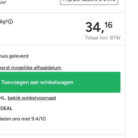
OP=OP tegels
OP=OP tegels
p/m
2
dig?
34,
16
Totaal incl. BTW
huis geleverd
eerst mogelijke afhaaldatum
Toevoegen aan winkelwagen
NL
,
bekijk winkelvoorraad
 iDEAL
elen ons met 9.4/10