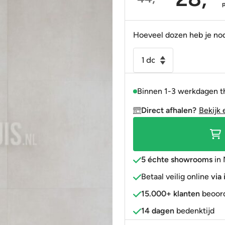
Oorspronkelijke
Huidige
Portugees
Decortegels
Taupe
Blauw
prijs
prijs
was:
is:
Anti-slip
» Alle stijlen
Bruin
Roze
Hoeveel dozen heb je no
44,95.
28,95.
» Alle stijlen
» Alle kleuren
Rood
Vloertegel
-
Goud
Wandtegel
» Alle kleuren
Binnen 1-3 werkdagen t
Plus
Wit
Direct afhalen?
Bekijk 
30x30
R10
niet
gerectificeerd
5 échte showrooms
in 
aantal
Betaal veilig online
via
15.000+ klanten
beoord
14 dagen
bedenktijd