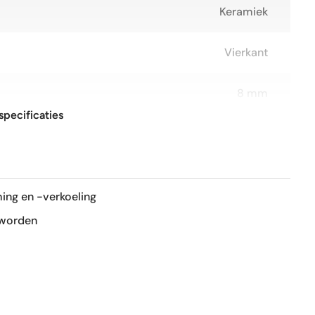
Keramiek
Vierkant
8 mm
specificaties
30x30 cm
R10
ing en -verkoeling
Mat
 worden
Nee
Ja