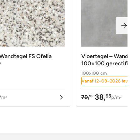
 Wandtegel FS Ofelia
Vloertegel – Wandtegel
9
100×100 gerectificee
100x100 cm
Vanaf 12-08-2026 leverbaa
38,
95
79,
95
/m
p/m
2
2
kelijke
Oorspronkelijke
Huidige
prijs
prijs
was:
is:
79,95.
38,95.