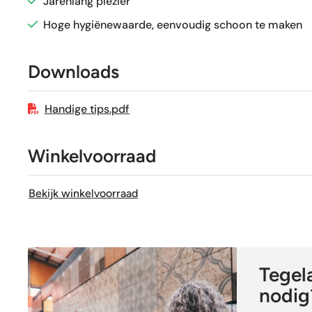
Jarenlang plezier
Sortering
Hoge hygiënewaarde, eenvoudig schoon te maken
Craquelé
Downloads
Geschikt voor vloerverwarming
Handige tips.pdf
Winkelvoorraad
Bekijk winkelvoorraad
Tegela
nodig