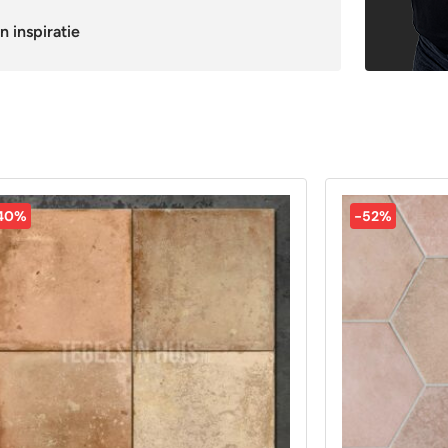
n inspiratie
40%
-52%