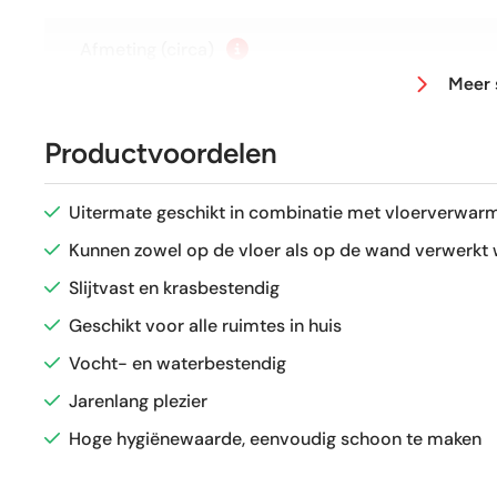
Afmeting (circa)
Meer 
Antislipwaarde
Productvoordelen
Glans / Mat
Uitermate geschikt in combinatie met vloerverwarm
Gerectificeerd
Kunnen zowel op de vloer als op de wand verwerkt
Slijtvast en krasbestendig
Vorstbestendig
Geschikt voor alle ruimtes in huis
Vocht- en waterbestendig
Sortering
Jarenlang plezier
Craquelé
Hoge hygiënewaarde, eenvoudig schoon te maken