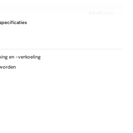
11,6x10,1 cm
specificaties
R9
Mat
ing en -verkoeling
Nee
 worden
Ja
1e keus
Nee