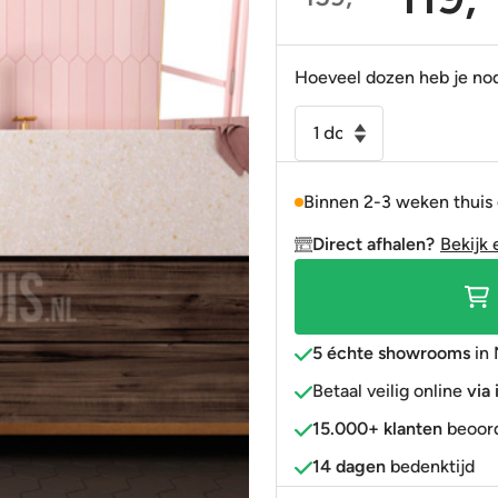
Oorspronkelijke
Huidige
Portugees
Decortegels
Taupe
Blauw
prijs
prijs
was:
is:
Anti-slip
» Alle stijlen
Bruin
Roze
Hoeveel dozen heb je no
159,95.
119,95.
» Alle stijlen
» Alle kleuren
Rood
Vloertegel
-
Goud
Wandtegel
» Alle kleuren
Binnen 2-3 weken thuis
Hexagon
11,6x10,1
Direct afhalen?
Bekijk 
mat
Brown
donker
bruin
5 échte showrooms
in 
R9
Betaal veilig online
via
aantal
15.000+ klanten
beoord
14 dagen
bedenktijd