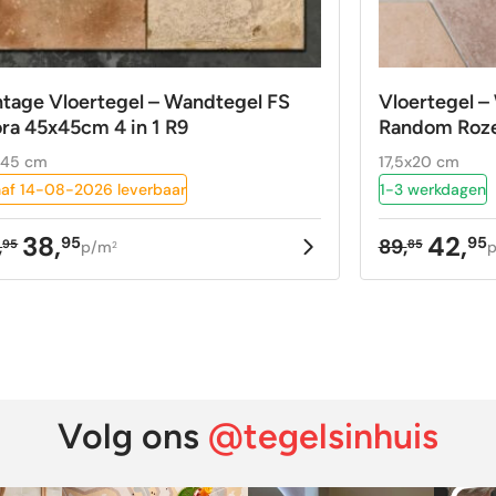
ntage Vloertegel – Wandtegel FS
Vloertegel 
ora 45x45cm 4 in 1 R9
Random Roze
x45 cm
17,5x20 cm
af 14-08-2026 leverbaar
1-3 werkdagen
38,
42,
95
95
,
89,
95
85
p/m
2
rspronkelijke
idige
Oorspron
Huidige
ijs
ijs
prijs
prijs
as:
:
was:
is:
,95.
,95.
89,85.
42,95.
Volg ons
@tegelsinhuis