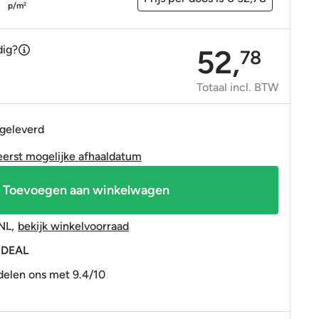
OP=OP tegels
OP=OP tegels
p/m
2
dig?
52,
78
Totaal incl. BTW
 geleverd
eerst mogelijke afhaaldatum
Toevoegen aan winkelwagen
NL
,
bekijk winkelvoorraad
 iDEAL
elen ons met 9.4/10