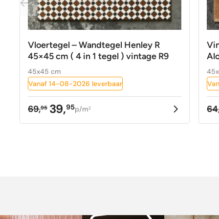
Vloertegel – Wandtegel Henley R
Vi
45×45 cm ( 4 in 1 tegel ) vintage R9
Al
45x45 cm
45
Vanaf 14-08-2026 leverbaar
Van
39,
95
69,
64
95
p/m
2
Oorspronkelijke
Huidige
Oo
Hu
prijs
prijs
pr
pr
was:
is:
w
is
69,95.
39,95.
64
38