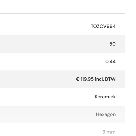
TOZCV994
50
0,44
€ 119,95 incl. BTW
Keramiek
Hexagon
8 mm