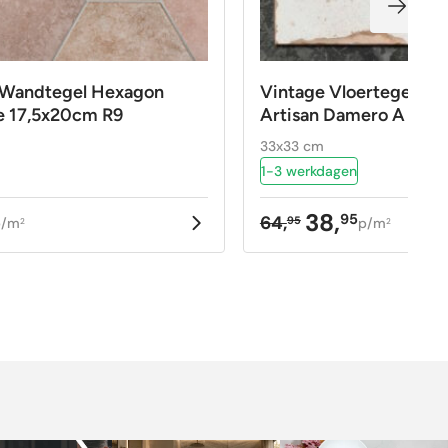
– Wandtegel Hexagon
Vintage Vloertegel – 
 17,5x20cm R9
Artisan Damero A 33×33
33x33 cm
1-3 werkdagen
38,
95
64,
95
p/m
p/m
2
2
kelijke
Oorspronkelijke
Huidige
prijs
prijs
was:
is:
64,95.
38,95.