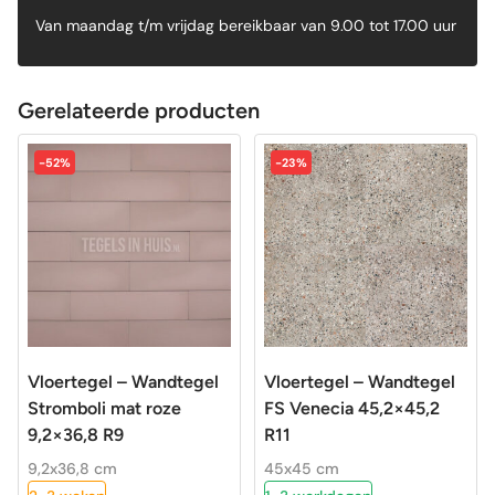
Van maandag t/m vrijdag bereikbaar van 9.00 tot 17.00 uur
Gerelateerde producten
-52%
-23%
Vloertegel – Wandtegel
Vloertegel – Wandtegel
Stromboli mat roze
FS Venecia 45,2×45,2
9,2×36,8 R9
R11
9,2x36,8 cm
45x45 cm