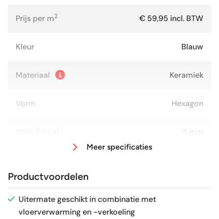
2
Prijs per m
€ 59,95 incl. BTW
Kleur
Blauw
Materiaal
Keramiek
Vorm
Hexagon
Dikte (circa)
8 mm
Meer specificaties
Afmeting (circa)
11,6x10,1 cm
Productvoordelen
Antislipwaarde
R9
Uitermate geschikt in combinatie met
vloerverwarming en -verkoeling
Glans / Mat
Mat