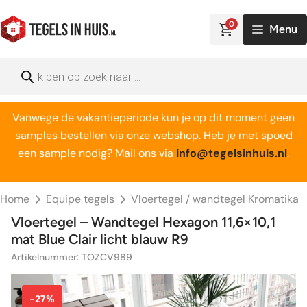
Ga
naar
0
Menu
de
inhoud
Producten
zoeken
Vanwege de vakantieperiode kun je op dit moment geen
samples bestellen via onze webshop. Heb je met spoed
een sample nodig? Mail ons via
info@tegelsinhuis.nl
.
Home
Equipe tegels
Vloertegel / wandtegel Kromatika
Vloertegel – Wandtegel Hexagon 11,6×10,1
mat Blue Clair licht blauw R9
Artikelnummer: TOZCV989
-27%