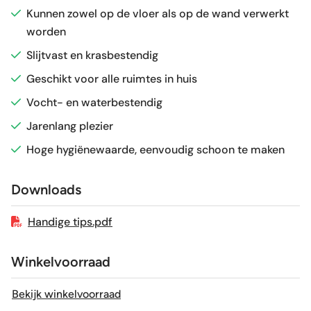
Kunnen zowel op de vloer als op de wand verwerkt
worden
Gerectificeerd
Nee
Slijtvast en krasbestendig
Vorstbestendig
Ja
Geschikt voor alle ruimtes in huis
Vocht- en waterbestendig
Sortering
1e keus
Jarenlang plezier
Hoge hygiënewaarde, eenvoudig schoon te maken
Craquelé
Nee
Downloads
Geschikt voor vloerverwarming
Ja
Handige tips.pdf
Winkelvoorraad
Bekijk winkelvoorraad