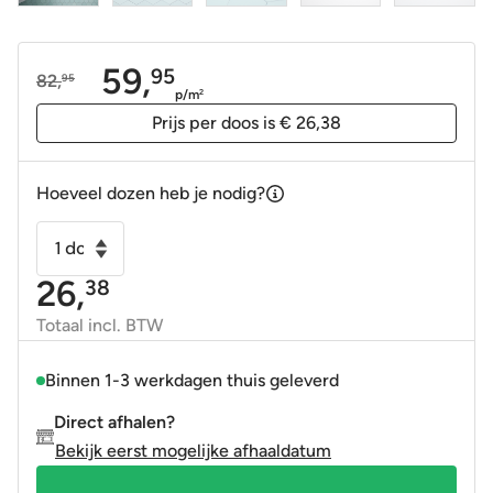
59,
95
82,
95
Oorspronkelijke
Huidige
p/m
2
prijs
prijs
Prijs per doos is € 26,38
was:
is:
82,95.
59,95.
Hoeveel dozen heb je nodig?
Vloertegel
-
26,
38
Wandtegel
Hexagon
Totaal incl. BTW
11,6x10,1
mat
Binnen 1-3 werkdagen thuis geleverd
Blue
Direct afhalen?
Clair
Bekijk eerst mogelijke afhaaldatum
licht
blauw