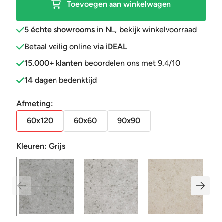
Toevoegen aan winkelwagen
full
body
5 échte showrooms
in NL
,
bekijk winkelvoorraad
aantal
Betaal veilig online
via iDEAL
15.000+ klanten
beoordelen ons met 9.4/10
14 dagen
bedenktijd
Afmeting:
60x120
60x60
90x90
Kleuren:
Grijs