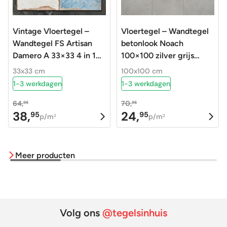
Vintage Vloertegel –
Vloertegel – Wandtegel
Wandtegel FS Artisan
betonlook Noach
Damero A 33×33 4 in 1
100×100 zilver grijs
R9
gerectificeerd R9
33x33 cm
100x100 cm
1-3 werkdagen
1-3 werkdagen
64,
70,
95
95
38,
24,
95
95
Oorspronkelijke
Huidige
Oorspronkelijke
Huidige
p/m
p/m
2
2
prijs
prijs
prijs
prijs
was:
is:
was:
is:
Meer producten
64,95.
38,95.
70,95.
24,95.
Volg ons
@tegelsinhuis