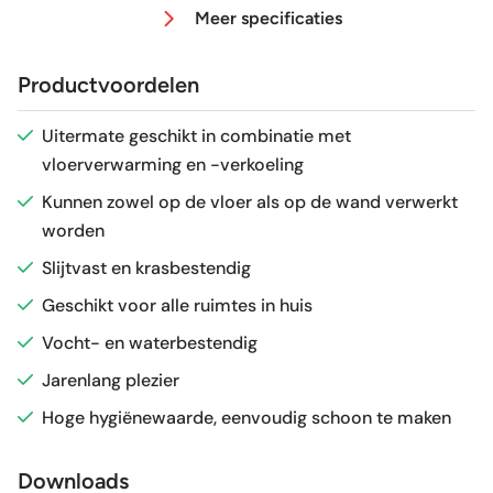
Meer specificaties
Afmeting (circa)
60x120 cm
Productvoordelen
Antislipwaarde
R10
Uitermate geschikt in combinatie met
vloerverwarming en -verkoeling
Glans / Mat
mat
Kunnen zowel op de vloer als op de wand verwerkt
worden
Gerectificeerd
Ja
Slijtvast en krasbestendig
Vorstbestendig
Ja
Geschikt voor alle ruimtes in huis
Vocht- en waterbestendig
Sortering
1e keus
Jarenlang plezier
Hoge hygiënewaarde, eenvoudig schoon te maken
Craquelé
Nee
Downloads