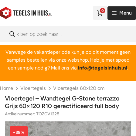
Ga
naar
0
Menu
de
inhoud
Producten
zoeken
Vanwege de vakantieperiode kun je op dit moment geen
samples bestellen via onze webshop. Heb je met spoed
een sample nodig? Mail ons via
info@tegelsinhuis.nl
.
Home
Vloertegels
Vloertegels 60x120 cm
Vloertegel – Wandtegel G-Stone terrazzo
Grijs 60×120 R10 gerectificeerd full body
Artikelnummer: TOZCV1225
-38%