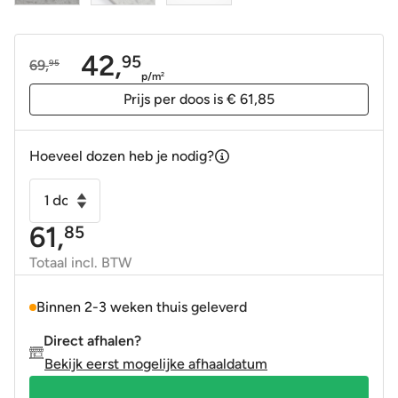
42,
95
69,
95
Oorspronkelijke
Huidige
p/m
2
prijs
prijs
Prijs per doos is € 61,85
was:
is:
69,95.
42,95.
Hoeveel dozen heb je nodig?
Vloertegel
-
61,
85
Wandtegel
G-
Totaal incl. BTW
Stone
terrazzo
Binnen 2-3 weken thuis geleverd
Grijs
Direct afhalen?
60x120
Bekijk eerst mogelijke afhaaldatum
R10
gerectificeerd