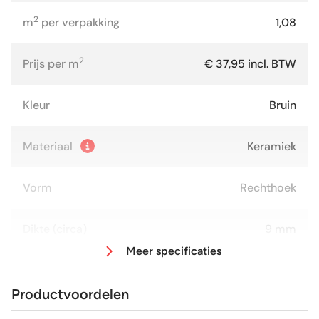
2
m
per verpakking
1,08
2
Prijs per m
€ 37,95 incl. BTW
Kleur
Bruin
Materiaal
Keramiek
Vorm
Rechthoek
Dikte (circa)
9 mm
Meer specificaties
Afmeting (circa)
30x90 cm
Productvoordelen
Glans / Mat
Mat