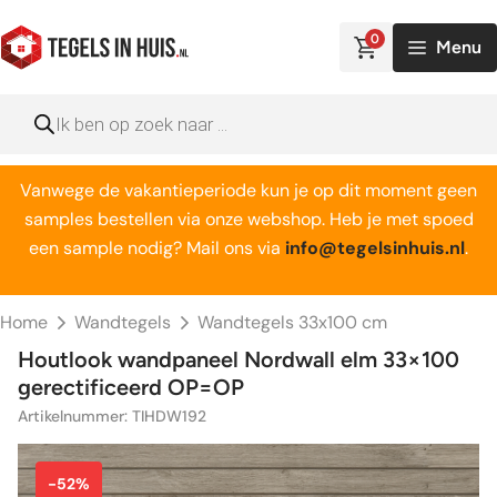
Ga
naar
0
Menu
de
inhoud
Producten
zoeken
Vanwege de vakantieperiode kun je op dit moment geen
samples bestellen via onze webshop. Heb je met spoed
een sample nodig? Mail ons via
info@tegelsinhuis.nl
.
Home
Wandtegels
Wandtegels 33x100 cm
Houtlook wandpaneel Nordwall elm 33×100
gerectificeerd OP=OP
Artikelnummer: TIHDW192
-52%