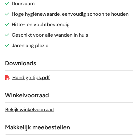
Duurzaam
Hoge hygiënewaarde, eenvoudig schoon te houden
Gerectificeerd
Ja
Hitte- en vochtbestendig
Vorstbestendig
Nee
Geschikt voor alle wanden in huis
Jarenlang plezier
Sortering
1e keus
Downloads
Craquelé
Nee
Handige tips.pdf
Winkelvoorraad
Bekijk winkelvoorraad
Makkelijk meebestellen