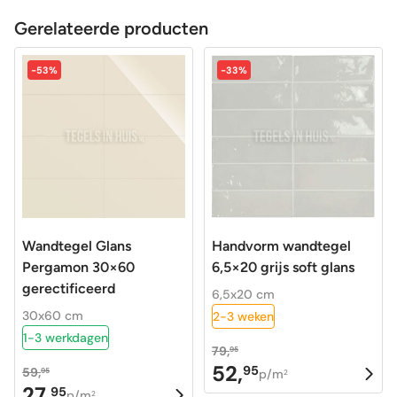
Gerelateerde producten
-53%
-33%
Wandtegel Glans
Handvorm wandtegel
Pergamon 30×60
6,5×20 grijs soft glans
gerectificeerd
6,5x20 cm
30x60 cm
2-3 weken
1-3 werkdagen
79,
95
52,
95
59,
Oorspronkelijke
Huidige
95
p/m
2
27,
95
Oorspronkelijke
Huidige
p/m
prijs
prijs
2