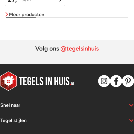
prijs
prijs
was:
is:
Meer producten
was:
is:
79,95.
52,95.
59,95.
27,95.
Volg ons
@tegelsinhuis
Snel naar
Tegel stijlen