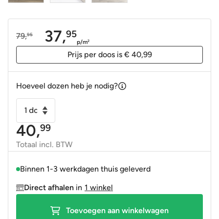
37,
95
79,
95
Oorspronkelijke
Huidige
p/m
2
prijs
prijs
Prijs per doos is € 40,99
was:
is:
79,95.
37,95.
Hoeveel dozen heb je nodig?
Houtlook
wandpaneel
40,
99
Nordwall
elm
Totaal incl. BTW
33x100
gerectificeerd
Binnen 1-3 werkdagen thuis geleverd
OP=OP
Direct afhalen
in
1 winkel
aantal
Toevoegen aan winkelwagen