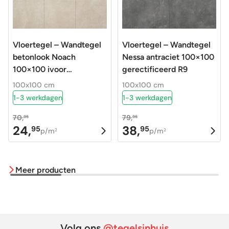
Vloertegel – Wandtegel
Vloertegel – Wandtegel
betonlook Noach
Nessa antraciet 100×100
100×100 ivoor
gerectificeerd R9
gerectificeerd R9
100x100 cm
100x100 cm
1-3 werkdagen
1-3 werkdagen
70,
79,
95
95
24,
38,
95
95
Oorspronkelijke
Huidige
Oorspronkelijke
Huidige
p/m
p/m
2
2
prijs
prijs
prijs
prijs
was:
is:
was:
is:
Meer producten
70,95.
24,95.
79,95.
38,95.
Volg ons
@tegelsinhuis