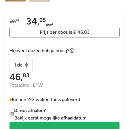
34,
95
69,
95
Oorspronkelijke
Huidige
p/m
2
prijs
prijs
Prijs per doos is € 46,83
was:
is:
69,95.
34,95.
Hoeveel dozen heb je nodig?
Keramisch
parket
46,
83
-
Houtlook
Totaal incl. BTW
tegel
Lionel
Binnen 2-3 weken thuis geleverd
miel
Direct afhalen?
30x150
Bekijk eerst mogelijke afhaaldatum
gerectificeerd
aantal