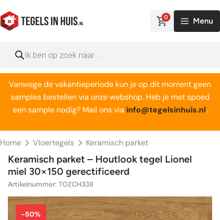
Ga
naar
0
Menu
de
inhoud
Producten
zoeken
Vanwege de vakantieperiode kun je op dit moment geen
samples bestellen via onze webshop. Heb je met spoed
een sample nodig? Mail ons via
info@tegelsinhuis.nl
.
Home
Vloertegels
Keramisch parket
Keramisch parket – Houtlook tegel Lionel
miel 30×150 gerectificeerd
Artikelnummer: TOZCH338
-50%