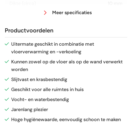
Dikte (circa)
10 mm
Meer specificaties
Afmeting (circa)
30x150 cm
Productvoordelen
Antislipwaarde
R9
Uitermate geschikt in combinatie met
vloerverwarming en -verkoeling
Glans / Mat
Mat
Kunnen zowel op de vloer als op de wand verwerkt
worden
Gerectificeerd
Ja
Slijtvast en krasbestendig
Vorstbestendig
Nee
Geschikt voor alle ruimtes in huis
Vocht- en waterbestendig
Sortering
1e keus
Jarenlang plezier
Hoge hygiënewaarde, eenvoudig schoon te maken
Craquelé
Nee