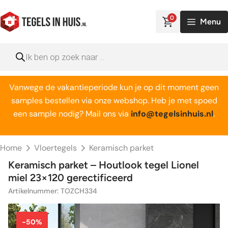
Ga
naar
0
Menu
de
inhoud
Producten
zoeken
Vanwege de vakantieperiode kun je op dit moment geen
samples bestellen via onze webshop. Heb je met spoed
een sample nodig? Mail ons via
info@tegelsinhuis.nl
.
Home
Vloertegels
Keramisch parket
Keramisch parket – Houtlook tegel Lionel
miel 23×120 gerectificeerd
Artikelnummer: TOZCH334
-50%