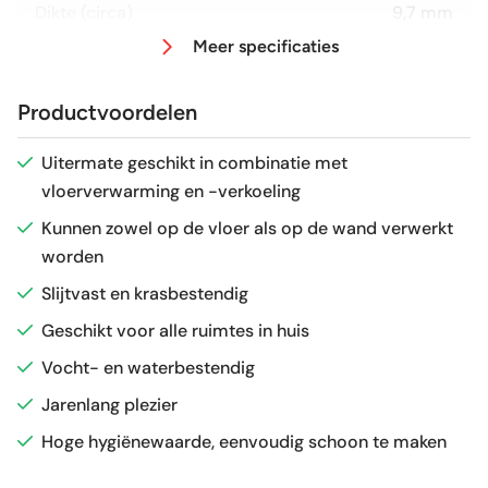
Dikte (circa)
9,7 mm
Meer specificaties
Afmeting (circa)
23x120 cm
Productvoordelen
Antislipwaarde
R9
Uitermate geschikt in combinatie met
vloerverwarming en -verkoeling
Glans / Mat
Mat
Kunnen zowel op de vloer als op de wand verwerkt
worden
Gerectificeerd
Ja
Slijtvast en krasbestendig
Vorstbestendig
Nee
Geschikt voor alle ruimtes in huis
Vocht- en waterbestendig
Sortering
1e keus
Jarenlang plezier
Hoge hygiënewaarde, eenvoudig schoon te maken
Craquelé
Nee