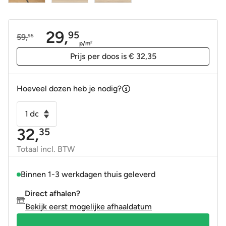
29,
95
59,
95
Oorspronkelijke
Huidige
p/m
2
prijs
prijs
Prijs per doos is € 32,35
was:
is:
59,95.
29,95.
Hoeveel dozen heb je nodig?
Keramisch
parket
32,
35
-
Houtlook
Totaal incl. BTW
tegel
Lionel
Binnen 1-3 werkdagen thuis geleverd
miel
Direct afhalen?
23x120
Bekijk eerst mogelijke afhaaldatum
gerectificeerd
aantal