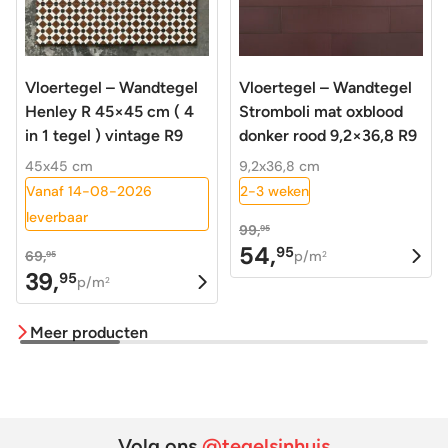
Vloertegel – Wandtegel
Vloertegel – Wandtegel
Henley R 45×45 cm ( 4
Stromboli mat oxblood
in 1 tegel ) vintage R9
donker rood 9,2×36,8 R9
45x45 cm
9,2x36,8 cm
Vanaf 14-08-2026
2-3 weken
leverbaar
99,
95
54,
95
Oorspronkelijke
Huidige
69,
p/m
95
2
39,
95
Oorspronkelijke
Huidige
prijs
prijs
p/m
2
prijs
prijs
was:
is:
Meer producten
was:
is:
99,95.
54,95.
69,95.
39,95.
Volg ons
@tegelsinhuis