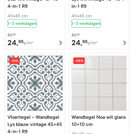
4-in-1 R9
in-1 R9
45x45 cm
45x45 cm
1-3 werkdagen
1-3 werkdagen
51,
51,
95
95
24,
24,
95
95
Oorspronkelijke
Huidige
Oorspronkelijke
Huidige
p/m
p/m
2
2
prijs
prijs
prijs
prijs
was:
is:
was:
is:
-51%
-58%
51,95.
24,95.
51,95.
24,95.
Vloertegel – Wandtegel
Wandtegel Noa wit glans
Lys blauw vintage 45×45
10×10 cm
4-in-1 R9