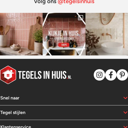
Volg ons
@tegelsinhuis
Snel naar
Tegel stijlen
Klantenservice