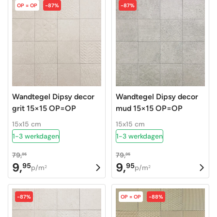
OP = OP
-87%
-87%
Wandtegel Dipsy decor
Wandtegel Dipsy decor
grit 15×15 OP=OP
mud 15×15 OP=OP
15x15 cm
15x15 cm
1-3 werkdagen
1-3 werkdagen
79,
79,
95
95
9,
9,
95
95
Oorspronkelijke
Huidige
Oorspronkelijke
Huidige
p/m
p/m
2
2
prijs
prijs
prijs
prijs
was:
is:
was:
is:
-87%
OP = OP
-88%
79,95.
9,95.
79,95.
9,95.