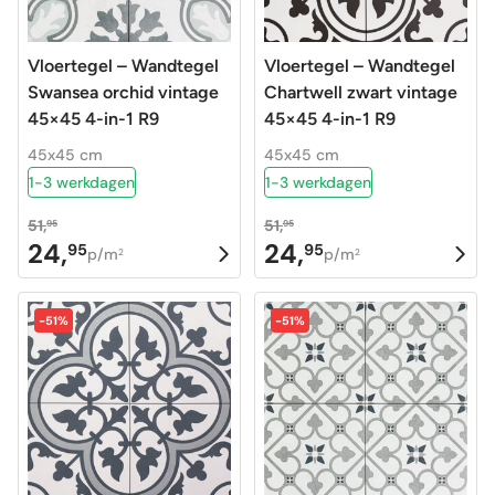
Vloertegel – Wandtegel
Vloertegel – Wandtegel
Swansea orchid vintage
Chartwell zwart vintage
45×45 4-in-1 R9
45×45 4-in-1 R9
45x45 cm
45x45 cm
1-3 werkdagen
1-3 werkdagen
51,
51,
95
95
24,
24,
95
95
Oorspronkelijke
Huidige
Oorspronkelijke
Huidige
p/m
p/m
2
2
prijs
prijs
prijs
prijs
was:
is:
was:
is:
-51%
-51%
51,95.
24,95.
51,95.
24,95.