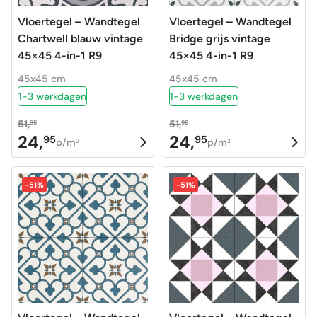
Vloertegel – Wandtegel
Vloertegel – Wandtegel
Chartwell blauw vintage
Bridge grijs vintage
45×45 4-in-1 R9
45×45 4-in-1 R9
45x45 cm
45x45 cm
1-3 werkdagen
1-3 werkdagen
51,
51,
95
95
24,
24,
95
95
Oorspronkelijke
Huidige
Oorspronkelijke
Huidige
p/m
p/m
2
2
prijs
prijs
prijs
prijs
was:
is:
was:
is:
-51%
-51%
51,95.
24,95.
51,95.
24,95.