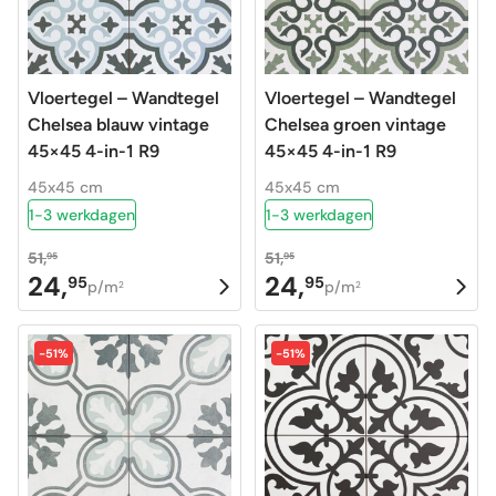
Vloertegel – Wandtegel
Vloertegel – Wandtegel
Chelsea blauw vintage
Chelsea groen vintage
45×45 4-in-1 R9
45×45 4-in-1 R9
45x45 cm
45x45 cm
1-3 werkdagen
1-3 werkdagen
51,
51,
95
95
24,
24,
95
95
Oorspronkelijke
Huidige
Oorspronkelijke
Huidige
p/m
p/m
2
2
prijs
prijs
prijs
prijs
was:
is:
was:
is:
-51%
-51%
51,95.
24,95.
51,95.
24,95.