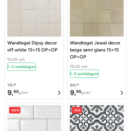
Wandtegel Dipsy decor
Wandtegel Jewel decor
off white 15×15 OP=OP
beige semi glans 15×15
OP=OP
15x15 cm
15x15 cm
1-3 werkdagen
1-3 werkdagen
79,
89,
95
95
9,
9,
95
95
Oorspronkelijke
Huidige
Oorspronkelijke
Huidige
p/m
p/m
2
2
prijs
prijs
prijs
prijs
was:
is:
was:
is:
-60%
-51%
79,95.
9,95.
89,95.
9,95.