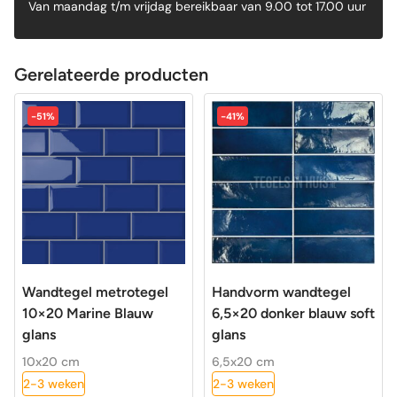
Van maandag t/m vrijdag bereikbaar van 9.00 tot 17.00 uur
Gerelateerde producten
-51%
-41%
Wandtegel metrotegel
Handvorm wandtegel
10×20 Marine Blauw
6,5×20 donker blauw soft
glans
glans
10x20 cm
6,5x20 cm
2-3 weken
2-3 weken