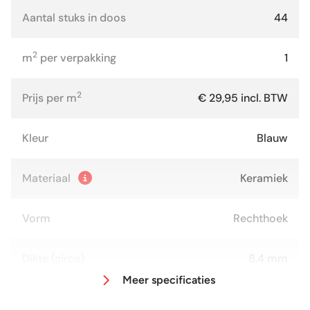
Aantal stuks in doos
44
2
m
per verpakking
1
2
Prijs per m
€ 29,95 incl. BTW
Kleur
Blauw
Materiaal
Keramiek
Vorm
Rechthoek
Dikte (circa)
8,4 mm
Meer specificaties
Afmeting (circa)
7,5x30 cm