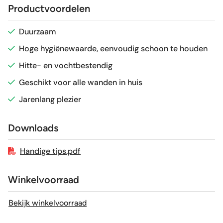
Productvoordelen
Glans / Mat
Glans
Duurzaam
Hoge hygiënewaarde, eenvoudig schoon te houden
Gerectificeerd
Nee
Hitte- en vochtbestendig
Vorstbestendig
Nee
Geschikt voor alle wanden in huis
Jarenlang plezier
Sortering
1e keus
Downloads
Craquelé
Nee
Handige tips.pdf
Winkelvoorraad
Bekijk winkelvoorraad