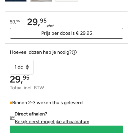
29,
95
59,
95
Oorspronkelijke
Huidige
p/m
2
prijs
prijs
Prijs per doos is € 29,95
was:
is:
59,95.
29,95.
Hoeveel dozen heb je nodig?
Wandtegel
handvormlook
29,
95
Laru
oxford
Totaal incl. BTW
donker
blauw
Binnen 2-3 weken thuis geleverd
glans
Direct afhalen?
7,5x30
Bekijk eerst mogelijke afhaaldatum
cm
aantal