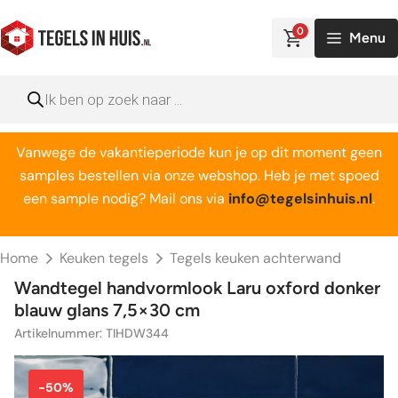
Ga
naar
0
Menu
de
inhoud
Producten
zoeken
Vanwege de vakantieperiode kun je op dit moment geen
samples bestellen via onze webshop. Heb je met spoed
een sample nodig? Mail ons via
info@tegelsinhuis.nl
.
Home
Keuken tegels
Tegels keuken achterwand
Wandtegel handvormlook Laru oxford donker
blauw glans 7,5×30 cm
Artikelnummer: TIHDW344
-50%