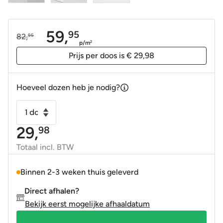
59,
95
82,
95
Oorspronkelijke
Huidige
p/m
2
prijs
prijs
Prijs per doos is € 29,98
was:
is:
82,95.
59,95.
Hoeveel dozen heb je nodig?
Wandtegel
6,5x20
29,
98
cm
grijs
Totaal incl. BTW
handvormlook
grey
Binnen 2-3 weken thuis geleverd
-
Direct afhalen?
parelmoer
Bekijk eerst mogelijke afhaaldatum
effect
aantal