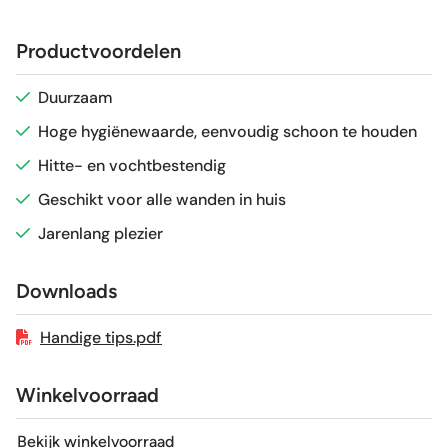
Afmeting (circa)
6,5x20 cm
Productvoordelen
Glans / Mat
Mat / parelmoer glans
Duurzaam
Hoge hygiënewaarde, eenvoudig schoon te houden
Gerectificeerd
Nee
Hitte- en vochtbestendig
Vorstbestendig
Nee
Geschikt voor alle wanden in huis
Jarenlang plezier
Sortering
1e keus
Downloads
Craquelé
Nee
Handige tips.pdf
Winkelvoorraad
Bekijk winkelvoorraad