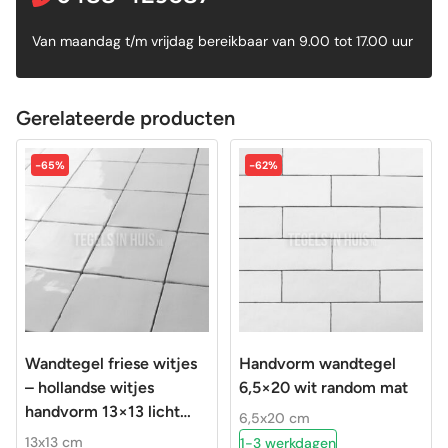
Van maandag t/m vrijdag bereikbaar van 9.00 tot 17.00 uur
Gerelateerde producten
-65%
-62%
Wandtegel friese witjes
Handvorm wandtegel
– hollandse witjes
6,5×20 wit random mat
handvorm 13×13 licht
6,5x20 cm
grijs – pearl
13x13 cm
1-3 werkdagen