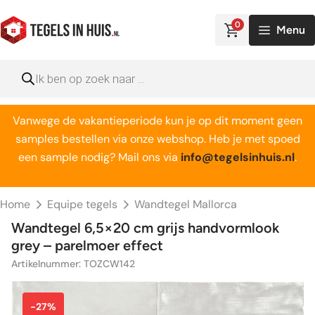
Ga
naar
0
Menu
de
inhoud
Producten
zoeken
Vanwege de vakantieperiode kun je op dit moment geen
samples bestellen via onze webshop. Heb je met spoed
een sample nodig? Mail ons via
info@tegelsinhuis.nl
.
Home
Equipe tegels
Wandtegel Mallorca
Wandtegel 6,5×20 cm grijs handvormlook
grey – parelmoer effect
Artikelnummer: TOZCW142
-27%