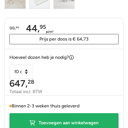
44,
95
99,
95
Oorspronkelijke
Huidige
p/m
2
prijs
prijs
Prijs per doos is € 64,73
was:
is:
99,95.
44,95.
Hoeveel dozen heb je nodig?
Vloertegel
-
647,
28
Wandtegel
Xide
Totaal incl. BTW
wit
mat
Binnen 2-3 weken thuis geleverd
120x120
gerectificeerd
Toevoegen aan winkelwagen
(min