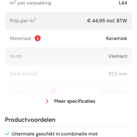
2
m
per verpakking
1,44
2
Prijs per m
€ 44,95 incl. BTW
Materiaal
Keramiek
Vorm
Vierkant
Dikte (circa)
10.2 mm
Afmeting (circa)
120x120 cm
Meer specificaties
Antislipwaarde
R9
Productvoordelen
Glans / Mat
Mat
Uitermate geschikt in combinatie met