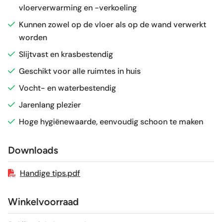
vloerverwarming en -verkoeling
Gerectificeerd
Ja
Kunnen zowel op de vloer als op de wand verwerkt
worden
Vorstbestendig
Ja
Slijtvast en krasbestendig
Sortering
1e keus
Geschikt voor alle ruimtes in huis
Vocht- en waterbestendig
Craquelé
Nee
Jarenlang plezier
Hoge hygiënewaarde, eenvoudig schoon te maken
Geschikt voor vloerverwarming
Ja
Downloads
Handige tips.pdf
Winkelvoorraad