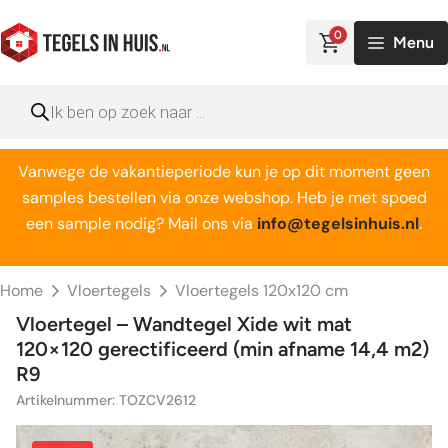
Ga
naar
0
Menu
de
inhoud
Producten
zoeken
Vanwege de vakantieperiode kun je op dit moment geen
samples bestellen via onze webshop. Heb je met spoed
een sample nodig? Mail ons via
info@tegelsinhuis.nl
.
Home
Vloertegels
Vloertegels 120x120 cm
Vloertegel – Wandtegel Xide wit mat
120×120 gerectificeerd (min afname 14,4 m2)
R9
Artikelnummer: TOZCV2612