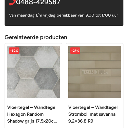
0488-429587
Van maandag t/m vrijdag bereikbaar van 9.00 tot 17.00 uur
Gerelateerde producten
-52%
-27%
Vloertegel – Wandtegel
Vloertegel – Wandtegel
Hexagon Random
Stromboli mat savanna
Shadow grijs 17,5x20cm
9,2×36,8 R9
R9