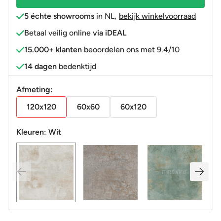
afname
5 échte showrooms
in NL
,
bekijk winkelvoorraad
14,4
Betaal veilig online
via iDEAL
m2)
15.000+ klanten
beoordelen ons met 9.4/10
R9
aantal
14 dagen
bedenktijd
Afmeting:
120x120
60x60
60x120
Kleuren:
Wit