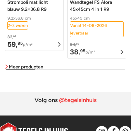
Stromboli mat licht
Wandtegel FS Alora
blauw 9,2×36,8 R9
45x45cm 4 in 1 R9
9,2x36,8 cm
45x45 cm
2-3 weken
Vanaf 14-08-2026
leverbaar
82,
95
59,
95
Oorspronkelijke
Huidige
p/m
64,
2
95
38,
95
prijs
prijs
Oorspronkelijke
Huidige
p/m
2
was:
is:
prijs
prijs
Meer producten
82,95.
59,95.
was:
is:
64,95.
38,95.
Volg ons
@tegelsinhuis