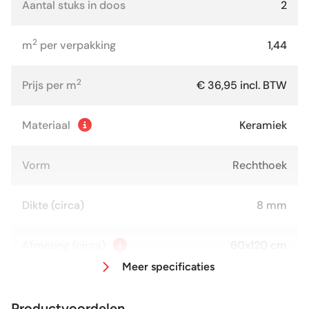
Aantal stuks in doos
2
2
m
per verpakking
1,44
2
Prijs per m
€ 36,95 incl. BTW
Materiaal
Keramiek
Vorm
Rechthoek
Dikte (circa)
8 mm
Afmeting (circa)
60x120 cm
Meer specificaties
Antislipwaarde
R9
Productvoordelen