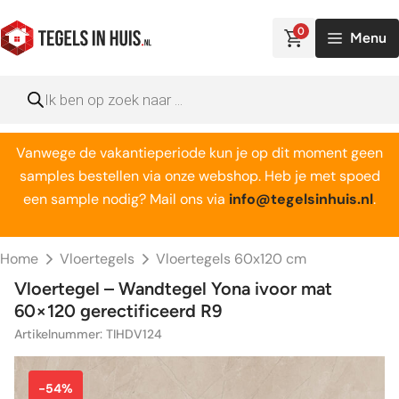
Ga
naar
0
Menu
de
inhoud
Producten
zoeken
Vanwege de vakantieperiode kun je op dit moment geen
samples bestellen via onze webshop. Heb je met spoed
een sample nodig? Mail ons via
info@tegelsinhuis.nl
.
Home
Vloertegels
Vloertegels 60x120 cm
Vloertegel – Wandtegel Yona ivoor mat
60×120 gerectificeerd R9
Artikelnummer: TIHDV124
-54%