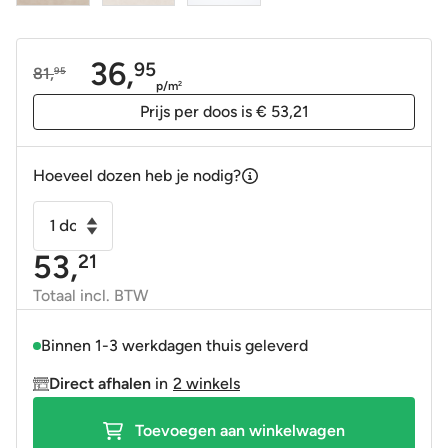
36,
95
81,
95
Oorspronkelijke
Huidige
p/m
2
prijs
prijs
Prijs per doos is € 53,21
was:
is:
81,95.
36,95.
Hoeveel dozen heb je nodig?
Vloertegel
-
53,
21
Wandtegel
Yona
Totaal incl. BTW
ivoor
mat
Binnen 1-3 werkdagen thuis geleverd
60x120
Direct afhalen
in
2 winkels
gerectificeerd
R9
Toevoegen aan winkelwagen
aantal