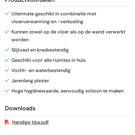
Glans / Mat
Mat
Uitermate geschikt in combinatie met
vloerverwarming en -verkoeling
Gerectificeerd
Ja
Kunnen zowel op de vloer als op de wand verwerkt
worden
Vorstbestendig
Ja
Slijtvast en krasbestendig
Sortering
1e keus
Geschikt voor alle ruimtes in huis
Vocht- en waterbestendig
Craquelé
Nee
Jarenlang plezier
Hoge hygiënewaarde, eenvoudig schoon te maken
Geschikt voor vloerverwarming
Ja
Downloads
Handige tips.pdf