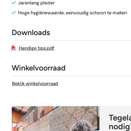
Jarenlang plezier
Sortering
Hoge hygiënewaarde, eenvoudig schoon te maken
Craquelé
Downloads
Geschikt voor vloerverwarming
Handige tips.pdf
Winkelvoorraad
Bekijk winkelvoorraad
Tegela
nodig