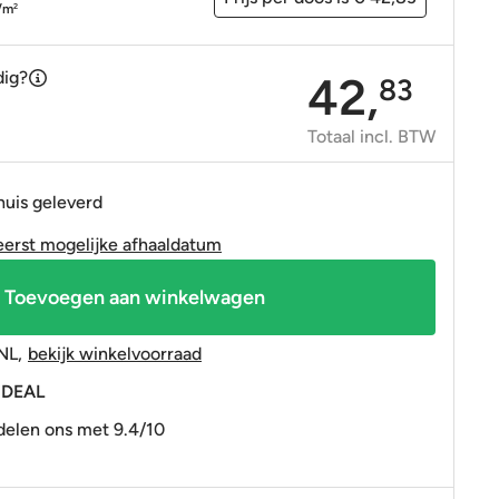
OP=OP tegels
OP=OP tegels
/m
2
dig?
42,
83
Totaal incl. BTW
huis geleverd
eerst mogelijke afhaaldatum
Toevoegen aan winkelwagen
NL
,
bekijk winkelvoorraad
 iDEAL
elen ons met 9.4/10