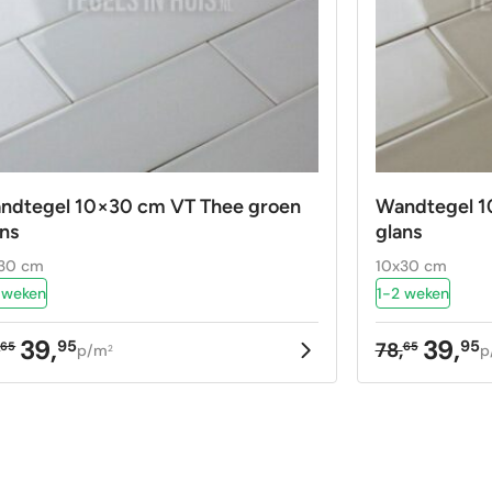
ndtegel 10×30 cm VT Thee groen
Wandtegel 10
ans
glans
30 cm
10x30 cm
 weken
1-2 weken
39,
39,
95
95
,
78,
65
65
p/m
p
2
rspronkelijke
idige
Oorspron
Huidige
ijs
ijs
prijs
prijs
as:
:
was:
is:
,65.
,95.
78,65.
39,95.