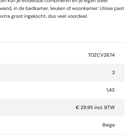
ten kun je eindeloos combineren en je eigen sfeer
de wand, in de badkamer, keuken of woonkamer: Ulisse past
 extra groot ingekocht, dus veel voordeel.
TOZCV2674
2
1,43
€ 29,95 incl. BTW
Beige