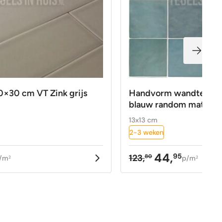
×30 cm VT Zink grijs
Handvorm wandtegel 1
blauw random mat
13x13 cm
2-3 weken
44,
95
123,
80
/m
p/m
2
2
kelijke
Oorspronkelijke
Huidige
prijs
prijs
was:
is:
123,80.
44,95.