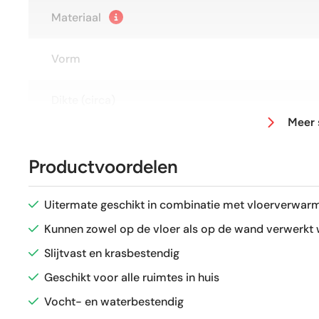
Materiaal
Vorm
Dikte (circa)
Meer 
Afmeting (circa)
Productvoordelen
Antislipwaarde
Uitermate geschikt in combinatie met vloerverwarm
Glans / Mat
Kunnen zowel op de vloer als op de wand verwerkt
Slijtvast en krasbestendig
Gerectificeerd
Geschikt voor alle ruimtes in huis
Vocht- en waterbestendig
Vorstbestendig