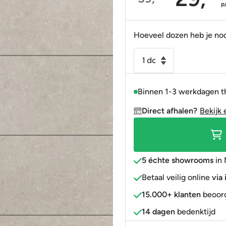
Oorspronkelijke
Huidige
p
Portugees
Decortegels
Taupe
Blauw
prijs
prijs
was:
is:
Anti-slip
» Alle stijlen
Bruin
Roze
Hoeveel dozen heb je no
59,95.
29,95.
» Alle stijlen
» Alle kleuren
Rood
Vloertegel
-
Goud
Wandtegel
» Alle kleuren
Binnen 1-3 werkdagen t
Ulisse
natural
Direct afhalen?
Bekijk 
60x120
gerectificeerd
R9
aantal
5 échte showrooms
in 
Betaal veilig online
via
15.000+ klanten
beoord
14 dagen
bedenktijd