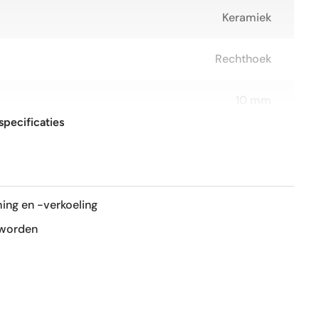
Keramiek
Rechthoek
10 mm
specificaties
59x119 cm
R9
ing en -verkoeling
Mat
 worden
Ja
Ja