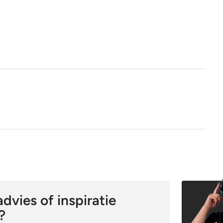
1e keus
Nee
Ja
dvies of inspiratie
?