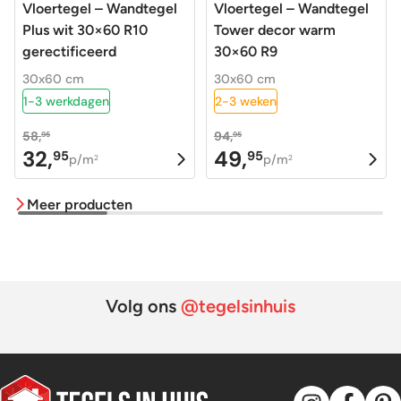
Vloertegel – Wandtegel
Vloertegel – Wandtegel
Plus wit 30×60 R10
Tower decor warm
gerectificeerd
30×60 R9
30x60 cm
30x60 cm
1-3 werkdagen
2-3 weken
58,
94,
95
95
32,
49,
95
95
Oorspronkelijke
Huidige
Oorspronkelijke
Huidige
p/m
p/m
2
2
prijs
prijs
prijs
prijs
Meer producten
was:
is:
was:
is:
58,95.
32,95.
94,95.
49,95.
Volg ons
@tegelsinhuis