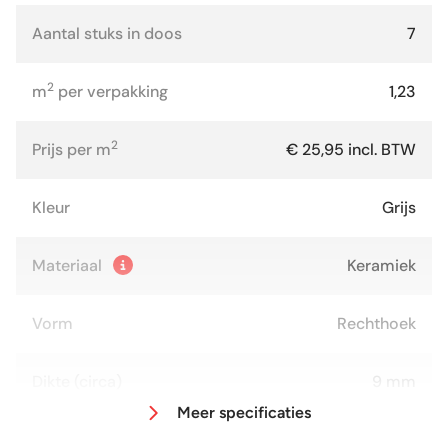
Aantal stuks in doos
7
2
m
per verpakking
1,23
2
Prijs per m
€ 25,95 incl. BTW
Kleur
Grijs
Materiaal
Keramiek
Vorm
Rechthoek
Dikte (circa)
9 mm
Meer specificaties
Afmeting (circa)
30x60 cm