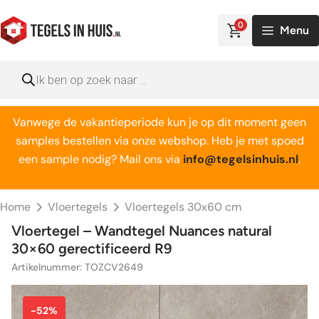
Ga
naar
0
Menu
de
inhoud
Producten
zoeken
Vanwege de vakantieperiode kun je op dit moment geen
samples bestellen via onze webshop. Heb je met spoed
een sample nodig? Mail ons via
info@tegelsinhuis.nl
.
Home
Vloertegels
Vloertegels 30x60 cm
Vloertegel – Wandtegel Nuances natural
30×60 gerectificeerd R9
Artikelnummer: TOZCV2649
-52%