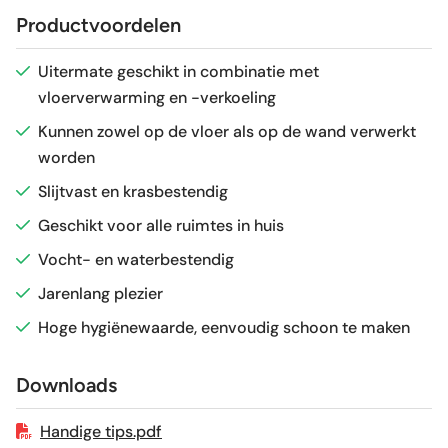
Productvoordelen
Antislipwaarde
R9
Uitermate geschikt in combinatie met
vloerverwarming en -verkoeling
Glans / Mat
Mat
Kunnen zowel op de vloer als op de wand verwerkt
worden
Gerectificeerd
Ja
Slijtvast en krasbestendig
Vorstbestendig
Ja
Geschikt voor alle ruimtes in huis
Vocht- en waterbestendig
Sortering
1e keus
Jarenlang plezier
Hoge hygiënewaarde, eenvoudig schoon te maken
Craquelé
Nee
Downloads
Geschikt voor vloerverwarming
Ja
Handige tips.pdf