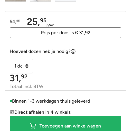
25,
95
54,
95
Oorspronkelijke
Huidige
p/m
2
prijs
prijs
Prijs per doos is € 31,92
was:
is:
54,95.
25,95.
Hoeveel dozen heb je nodig?
Vloertegel
-
31,
92
Wandtegel
Nuances
Totaal incl. BTW
natural
30x60
Binnen 1-3 werkdagen thuis geleverd
gerectificeerd
Direct afhalen
in
4 winkels
R9
aantal
Toevoegen aan winkelwagen