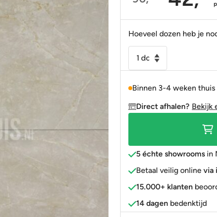
Oorspronkelijke
Huidige
Portugees
Decortegels
Taupe
Blauw
prijs
prijs
was:
is:
Anti-slip
» Alle stijlen
Bruin
Roze
Hoeveel dozen heb je no
96,95.
42,95.
» Alle stijlen
» Alle kleuren
Rood
Vloertegel
-
Goud
Wandtegel
» Alle kleuren
Binnen 3-4 weken thuis
Marble
S
Direct afhalen?
Bekijk 
ivoor
gepolijst
60x120
gerectificeerd
5 échte showrooms
in 
aantal
Betaal veilig online
via
15.000+ klanten
beoord
14 dagen
bedenktijd