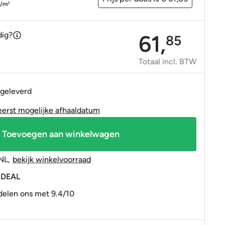
OP=OP tegels
OP=OP tegels
p/m
2
dig?
61,
85
Totaal incl. BTW
 geleverd
eerst mogelijke afhaaldatum
Toevoegen aan winkelwagen
NL
,
bekijk winkelvoorraad
 iDEAL
elen ons met 9.4/10