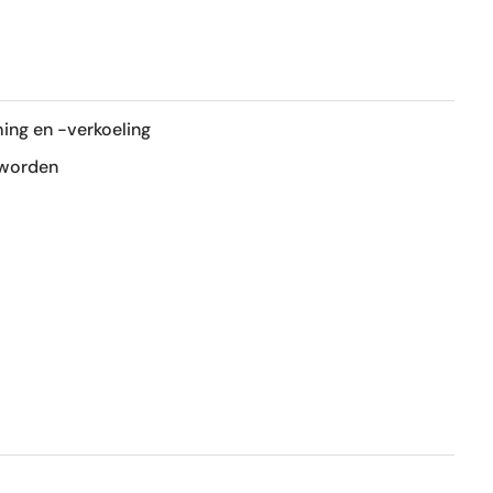
Ja
Ja
ing en -verkoeling
1e keus
 worden
Nee
Ja