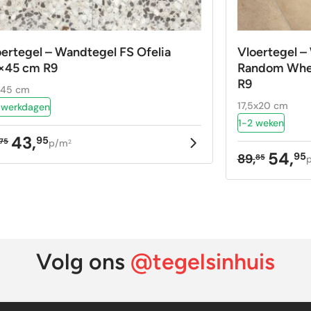
oertegel – Wandtegel FS Ofelia
Vloertegel 
×45 cm R9
Random Whea
R9
x45 cm
17,5x20 cm
 werkdagen
1-2 weken
43,
95
75
p/m
2
rspronkelijke
idige
54,
95
89,
85
Oorspron
Huidige
ijs
ijs
prijs
prijs
as:
:
was:
is:
,75.
,95.
89,85.
54,95.
Volg ons
@tegelsinhuis