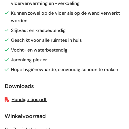
vloerverwarming en -verkoeling
Glans / Mat
Mat
Kunnen zowel op de vloer als op de wand verwerkt
worden
Gerectificeerd
Nee
Slijtvast en krasbestendig
Vorstbestendig
Ja
Geschikt voor alle ruimtes in huis
Vocht- en waterbestendig
Sortering
1e keus
Jarenlang plezier
Hoge hygiënewaarde, eenvoudig schoon te maken
Craquelé
Nee
Downloads
Geschikt voor vloerverwarming
Ja
Handige tips.pdf
Winkelvoorraad