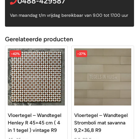
0488-429587
Van maandag t/m vrijdag bereikbaar van 9.00 tot 17.00 uur
Gerelateerde producten
-42%
-27%
Vloertegel – Wandtegel
Vloertegel – Wandtegel
Henley R 45×45 cm ( 4
Stromboli mat savanna
in 1 tegel ) vintage R9
9,2×36,8 R9