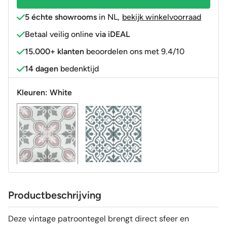
R9
5 échte showrooms
in NL
,
bekijk winkelvoorraad
aantal
Betaal veilig online
via iDEAL
15.000+ klanten
beoordelen ons met 9.4/10
14 dagen
bedenktijd
Kleuren:
White
Productbeschrijving
Deze vintage patroontegel brengt direct sfeer en