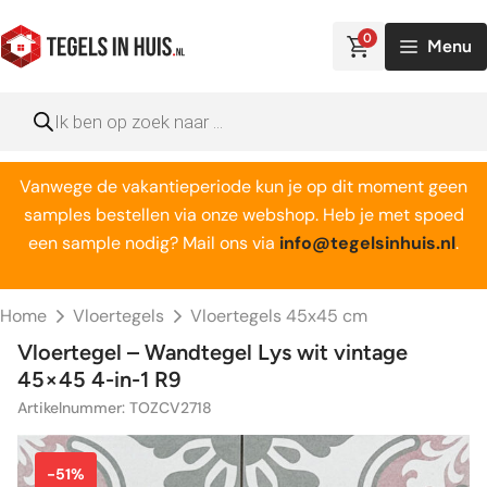
Ga
naar
0
Menu
de
inhoud
Producten
zoeken
Vanwege de vakantieperiode kun je op dit moment geen
samples bestellen via onze webshop. Heb je met spoed
een sample nodig? Mail ons via
info@tegelsinhuis.nl
.
Home
Vloertegels
Vloertegels 45x45 cm
Vloertegel – Wandtegel Lys wit vintage
45×45 4-in-1 R9
Artikelnummer: TOZCV2718
-51%