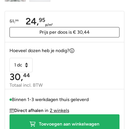
24,
95
51,
95
Oorspronkelijke
Huidige
p/m
2
prijs
prijs
Prijs per doos is € 30,44
was:
is:
51,95.
24,95.
Hoeveel dozen heb je nodig?
Vloertegel
-
30,
44
Wandtegel
Lys
Totaal incl. BTW
wit
vintage
Binnen 1-3 werkdagen thuis geleverd
45x45
Direct afhalen
in
2 winkels
4-
in-
Toevoegen aan winkelwagen
1