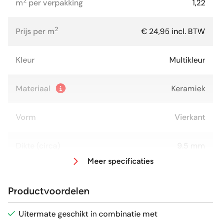
2
m
per verpakking
1,22
2
Prijs per m
€ 24,95 incl. BTW
Kleur
Multikleur
Materiaal
Keramiek
Vorm
Vierkant
Dikte (circa)
9.5 mm
Meer specificaties
Afmeting (circa)
45x45 cm
Productvoordelen
Antislipwaarde
R9
Uitermate geschikt in combinatie met