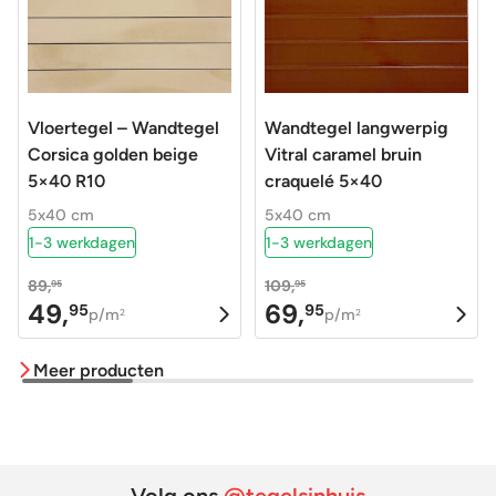
Vloertegel – Wandtegel
Wandtegel langwerpig
Corsica golden beige
Vitral caramel bruin
5×40 R10
craquelé 5×40
5x40 cm
5x40 cm
1-3 werkdagen
1-3 werkdagen
89,
109,
95
95
49,
69,
95
95
Oorspronkelijke
Huidige
Oorspronkelijke
Huidige
p/m
p/m
2
2
prijs
prijs
prijs
prijs
Meer producten
was:
is:
was:
is:
89,95.
49,95.
109,95.
69,95.
Volg ons
@tegelsinhuis