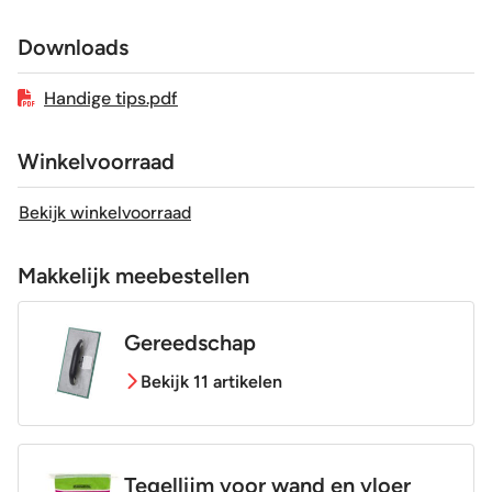
Afmeting (circa)
5x40 cm
Downloads
Antislipwaarde
R10
Handige tips.pdf
Glans / Mat
Mat
Winkelvoorraad
Gerectificeerd
Ja
Bekijk winkelvoorraad
Vorstbestendig
Ja
Makkelijk meebestellen
Sortering
1e keus
Gereedschap
Bekijk 11 artikelen
Craquelé
Nee
Tegellijm voor wand en vloer