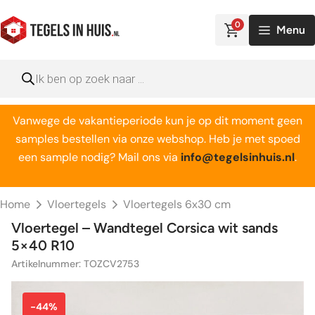
Ga
naar
0
Menu
de
inhoud
Producten
zoeken
Vanwege de vakantieperiode kun je op dit moment geen
samples bestellen via onze webshop. Heb je met spoed
een sample nodig? Mail ons via
info@tegelsinhuis.nl
.
Home
Vloertegels
Vloertegels 6x30 cm
Vloertegel – Wandtegel Corsica wit sands
5×40 R10
Artikelnummer: TOZCV2753
-44%