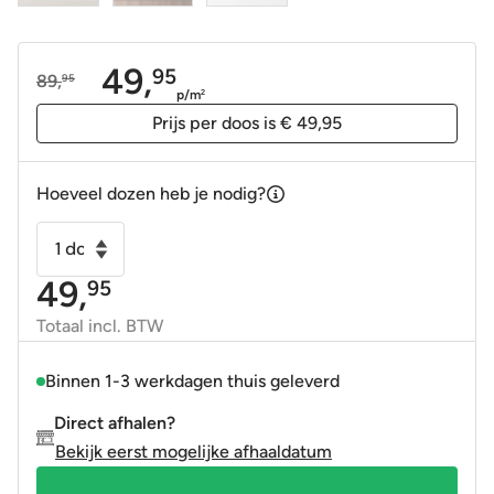
49,
95
89,
95
Oorspronkelijke
Huidige
p/m
2
prijs
prijs
Prijs per doos is € 49,95
was:
is:
89,95.
49,95.
Hoeveel dozen heb je nodig?
Vloertegel
-
49,
95
Wandtegel
Corsica
Totaal incl. BTW
wit
sands
Binnen 1-3 werkdagen thuis geleverd
5x40
Direct afhalen?
R10
Bekijk eerst mogelijke afhaaldatum
aantal