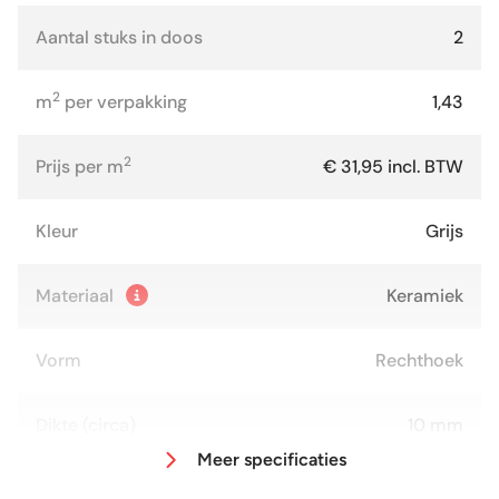
Aantal stuks in doos
2
2
m
per verpakking
1,43
2
Prijs per m
€ 31,95 incl. BTW
Kleur
Grijs
Materiaal
Keramiek
Vorm
Rechthoek
Dikte (circa)
10 mm
Meer specificaties
Afmeting (circa)
60x120 cm