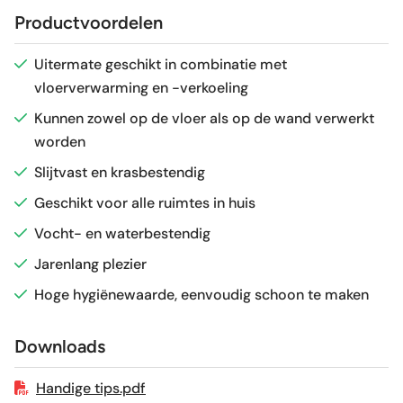
Productvoordelen
Antislipwaarde
R10
Uitermate geschikt in combinatie met
vloerverwarming en -verkoeling
Glans / Mat
Mat
Kunnen zowel op de vloer als op de wand verwerkt
worden
Gerectificeerd
Ja
Slijtvast en krasbestendig
Vorstbestendig
Ja
Geschikt voor alle ruimtes in huis
Vocht- en waterbestendig
Sortering
1e keus
Jarenlang plezier
Hoge hygiënewaarde, eenvoudig schoon te maken
Craquelé
Nee
Downloads
Geschikt voor vloerverwarming
Ja
Handige tips.pdf