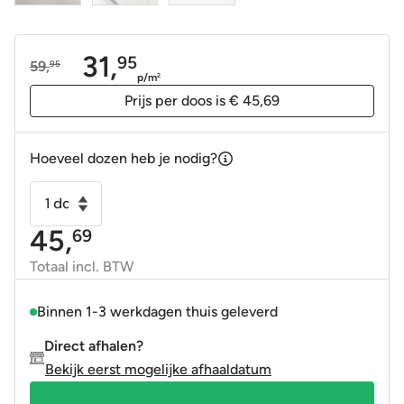
31,
95
59,
95
Oorspronkelijke
Huidige
p/m
2
prijs
prijs
Prijs per doos is € 45,69
was:
is:
59,95.
31,95.
Hoeveel dozen heb je nodig?
Vloertegel
-
45,
69
Wandtegel
Lumbia
Totaal incl. BTW
parel
grijs
Binnen 1-3 werkdagen thuis geleverd
60x120
Direct afhalen?
gerectificeerd
Bekijk eerst mogelijke afhaaldatum
R10
aantal