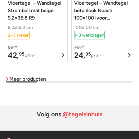
Vloertegel – Wandtegel
Vloertegel – Wandtegel
Stromboli mat beige
betonlook Noach
9,2×36,8 R9
100×100 ivoor
gerectificeerd R9
9,2x36,8 cm
100x100 cm
2-3 weken
1-3 werkdagen
89,
70,
95
95
42,
24,
95
95
Oorspronkelijke
Huidige
Oorspronkelijke
Huidige
p/m
p/m
2
2
prijs
prijs
prijs
prijs
was:
is:
was:
is:
Meer producten
89,95.
42,95.
70,95.
24,95.
Volg ons
@tegelsinhuis