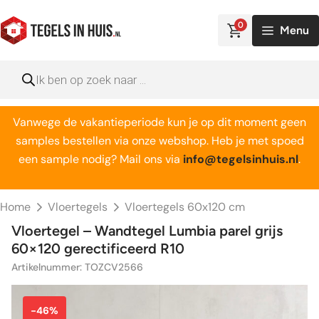
Ga
naar
0
Menu
de
inhoud
Producten
zoeken
Vanwege de vakantieperiode kun je op dit moment geen
samples bestellen via onze webshop. Heb je met spoed
een sample nodig? Mail ons via
info@tegelsinhuis.nl
.
Home
Vloertegels
Vloertegels 60x120 cm
Vloertegel – Wandtegel Lumbia parel grijs
60×120 gerectificeerd R10
Artikelnummer: TOZCV2566
-46%