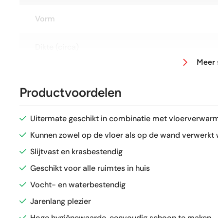
Vorm
Dikte (circa)
Meer 
Afmeting (circa)
Productvoordelen
Antislipwaarde
Uitermate geschikt in combinatie met vloerverwarm
Glans / Mat
Kunnen zowel op de vloer als op de wand verwerkt
Slijtvast en krasbestendig
Gerectificeerd
Geschikt voor alle ruimtes in huis
Vocht- en waterbestendig
Vorstbestendig
Jarenlang plezier
Sortering
Hoge hygiënewaarde, eenvoudig schoon te maken