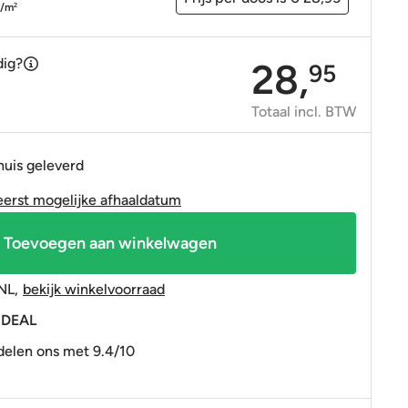
OP=OP tegels
OP=OP tegels
p/m
2
dig?
28,
95
Totaal incl. BTW
huis geleverd
eerst mogelijke afhaaldatum
Toevoegen aan winkelwagen
NL
,
bekijk winkelvoorraad
 iDEAL
elen ons met 9.4/10