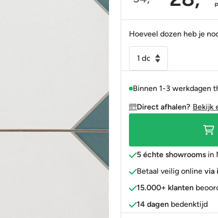
Oorspronkelijke
Huidige
Portugees
Decortegels
Taupe
Blauw
prijs
prijs
was:
is:
Anti-slip
» Alle stijlen
Bruin
Roze
Hoeveel dozen heb je no
54,95.
28,95.
» Alle stijlen
» Alle kleuren
Rood
Vloertegel
/
Goud
wandtegel
» Alle kleuren
Binnen 1-3 werkdagen t
Canterburry
blauw
Direct afhalen?
Bekijk 
33x33
4-
in-
1
5 échte showrooms
in 
tegel
Betaal veilig online
via
R9
15.000+ klanten
beoord
aantal
14 dagen
bedenktijd