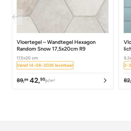
Vloertegel – Wandtegel Hexagon
Vl
Random Snow 17,5x20cm R9
lic
17,5x20 cm
9,2
Vanaf 14-08-2026 leverbaar
2-3
42,
95
89,
82
85
p/m
2
Oorspronkelijke
Huidige
Oo
Hu
prijs
prijs
pr
pr
was:
is:
w
is
89,85.
42,95.
82
59