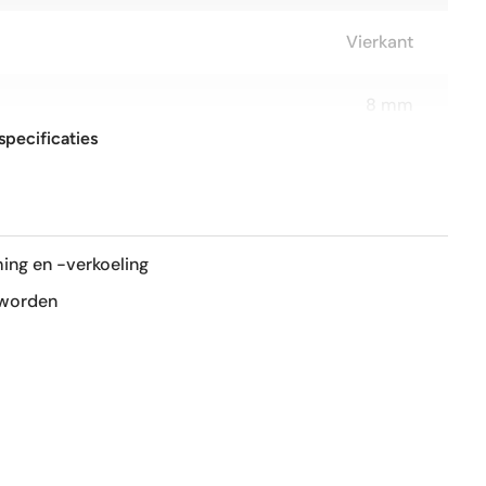
Vierkant
8 mm
specificaties
33x33 cm
R9
ing en -verkoeling
Mat
 worden
Nee
Nee
1e keus