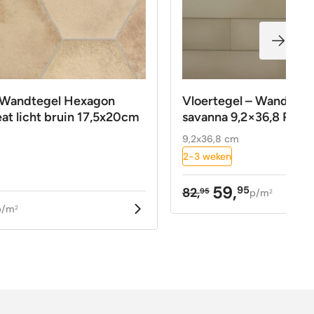
– Wandtegel Hexagon
Vloertegel – Wandtege
t licht bruin 17,5x20cm
savanna 9,2×36,8 R9
9,2x36,8 cm
2-3 weken
59,
95
82,
95
p/m
2
Oorspronkelijke
Huidige
p/m
2
kelijke
prijs
prijs
was:
is:
82,95.
59,95.