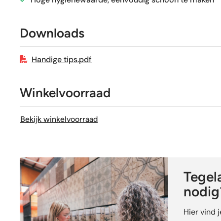
Craquelé
Downloads
Geschikt voor vloerverwarming
Handige tips.pdf
Winkelvoorraad
Bekijk winkelvoorraad
Tegela
nodig
Hier vind 