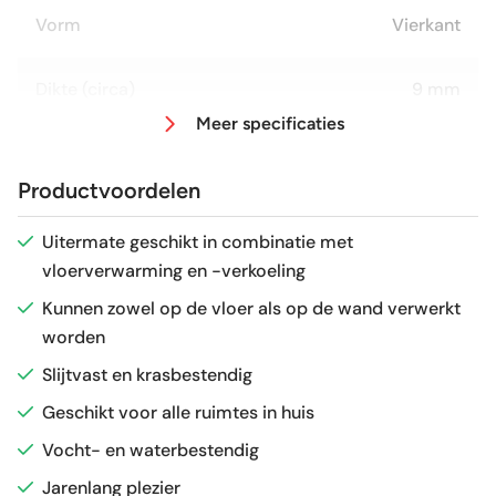
Vorm
Vierkant
Dikte (circa)
9 mm
Meer specificaties
Afmeting (circa)
60x60 cm
Productvoordelen
Antislipwaarde
R10
Uitermate geschikt in combinatie met
vloerverwarming en -verkoeling
Glans / Mat
mat
Kunnen zowel op de vloer als op de wand verwerkt
worden
Gerectificeerd
Ja
Slijtvast en krasbestendig
Vorstbestendig
Ja
Geschikt voor alle ruimtes in huis
Vocht- en waterbestendig
Sortering
1e keus
Jarenlang plezier