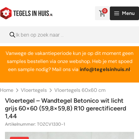
Ga
naar
0
Menu
de
inhoud
Producten
zoeken
Vanwege de vakantieperiode kun je op dit moment geen
samples bestellen via onze webshop. Heb je met spoed
een sample nodig? Mail ons via
info@tegelsinhuis.nl
.
Home
Vloertegels
Vloertegels 60x60 cm
Vloertegel – Wandtegel Betonico wit licht
grijs 60×60 (59,8×59,8) R10 gerectificeerd
1,44
Artikelnummer: TOZCV1330-1