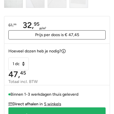
32,
95
61,
95
Oorspronkelijke
Huidige
p/m
2
prijs
prijs
Prijs per doos is € 47,45
was:
is:
61,95.
32,95.
Hoeveel dozen heb je nodig?
Vloertegel
-
47,
45
Wandtegel
Betonico
Totaal incl. BTW
wit
licht
Binnen 1-3 werkdagen thuis geleverd
grijs
Direct afhalen
in
5 winkels
60x60
(59,8x59,8)