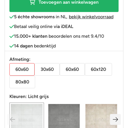
Toevoegen aan winkelwagen
R10
gerectificeerd
5 échte showrooms
in NL
,
bekijk winkelvoorraad
1,44
Betaal veilig online
via iDEAL
aantal
15.000+ klanten
beoordelen ons met 9.4/10
14 dagen
bedenktijd
Afmeting:
60x60
30x60
60x60
60x120
80x80
Kleuren:
Licht grijs