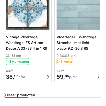
Vintage Vloertegel –
Vloertegel – Wandtegel
Wandtegel FS Artisan
Stromboli mat licht
Decor A 33×33 4 in 1 R9
blauw 9,2×36,8 R9
33x33 cm
9,2x36,8 cm
1-3 werkdagen
2-3 weken
64,
82,
95
95
38,
59,
95
95
Oorspronkelijke
Huidige
Oorspronkelijke
Huidige
p/m
p/m
2
2
prijs
prijs
prijs
prijs
was:
is:
was:
is:
Meer producten
64,95.
38,95.
82,95.
59,95.