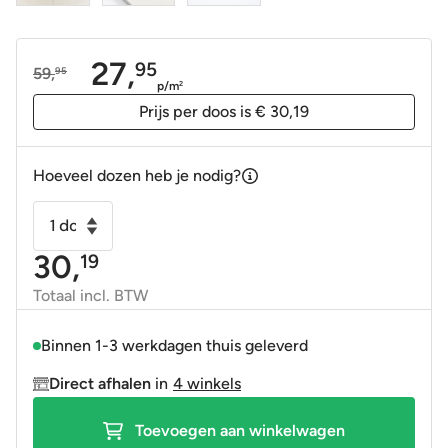
27,
95
59,
95
Oorspronkelijke
Huidige
p/m
2
prijs
prijs
Prijs per doos is € 30,19
was:
is:
59,95.
27,95.
Hoeveel dozen heb je nodig?
Vloertegel
-
30,
19
Wandtegel
Batela
Totaal incl. BTW
wit
30x60
Binnen 1-3 werkdagen thuis geleverd
gerectificeerd
Direct afhalen
in
4 winkels
R10
aantal
Toevoegen aan winkelwagen