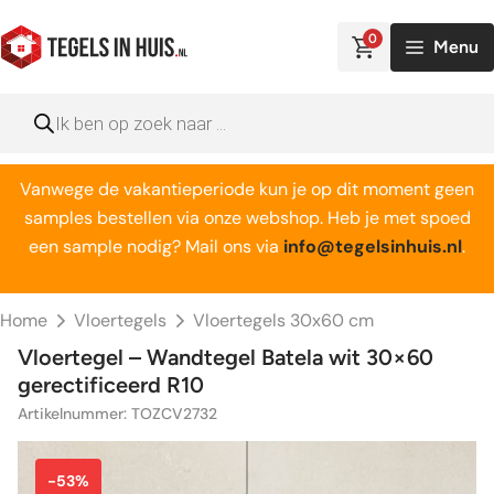
Ga
naar
0
Menu
de
inhoud
Producten
zoeken
Vanwege de vakantieperiode kun je op dit moment geen
samples bestellen via onze webshop. Heb je met spoed
een sample nodig? Mail ons via
info@tegelsinhuis.nl
.
Home
Vloertegels
Vloertegels 30x60 cm
Vloertegel – Wandtegel Batela wit 30×60
gerectificeerd R10
Artikelnummer: TOZCV2732
-53%