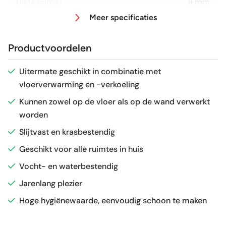
Dikte (circa)
9 mm
Meer specificaties
Afmeting (circa)
60x60 cm
Productvoordelen
Antislipwaarde
R10
Uitermate geschikt in combinatie met
vloerverwarming en -verkoeling
Glans / Mat
Mat
Kunnen zowel op de vloer als op de wand verwerkt
worden
Gerectificeerd
Ja
Slijtvast en krasbestendig
Vorstbestendig
Ja
Geschikt voor alle ruimtes in huis
Vocht- en waterbestendig
Sortering
1e keus
Jarenlang plezier
Hoge hygiënewaarde, eenvoudig schoon te maken
Craquelé
Nee