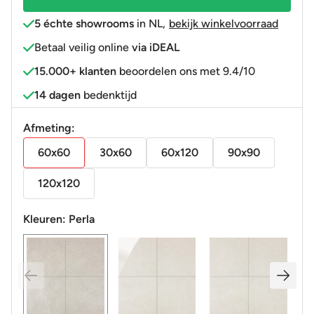
R10-
5 échte showrooms
in NL
,
bekijk winkelvoorraad
B
Betaal veilig online
via iDEAL
aantal
15.000+ klanten
beoordelen ons met 9.4/10
14 dagen
bedenktijd
Afmeting:
60x60
30x60
60x120
90x90
120x120
Kleuren:
Perla