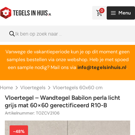
Ga
naar
0
Menu
de
inhoud
Producten
zoeken
Vanwege de vakantieperiode kun je op dit moment geen
samples bestellen via onze webshop. Heb je met spoed
een sample nodig? Mail ons via
info@tegelsinhuis.nl
.
Home
Vloertegels
Vloertegels 60x60 cm
Vloertegel – Wandtegel Babilon perla licht
grijs mat 60×60 gerectificeerd R10-B
Artikelnummer: TOZCV2106
-48%