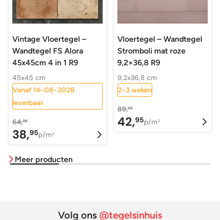
Vintage Vloertegel –
Vloertegel – Wandtegel
Wandtegel FS Alora
Stromboli mat roze
45x45cm 4 in 1 R9
9,2×36,8 R9
45x45 cm
9,2x36,8 cm
Vanaf 14-08-2026
2-3 weken
leverbaar
89,
95
42,
95
Oorspronkelijke
Huidige
64,
p/m
95
2
38,
95
Oorspronkelijke
Huidige
prijs
prijs
p/m
2
prijs
prijs
was:
is:
Meer producten
was:
is:
89,95.
42,95.
64,95.
38,95.
Volg ons
@tegelsinhuis