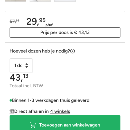
29,
95
57,
95
Oorspronkelijke
Huidige
p/m
2
prijs
prijs
Prijs per doos is € 43,13
was:
is:
57,95.
29,95.
Hoeveel dozen heb je nodig?
Vloertegel
-
43,
13
Wandtegel
Babilon
Totaal incl. BTW
perla
licht
Binnen 1-3 werkdagen thuis geleverd
grijs
Direct afhalen
in
4 winkels
mat
60x60
Toevoegen aan winkelwagen
gerectificeerd